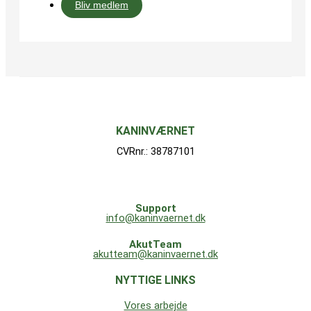
Bliv medlem
KANINVÆRNET
CVRnr.: 38787101
Support
info@kaninvaernet.dk
AkutTeam
akutteam@kaninvaernet.dk
NYTTIGE LINKS
Vores arbejde