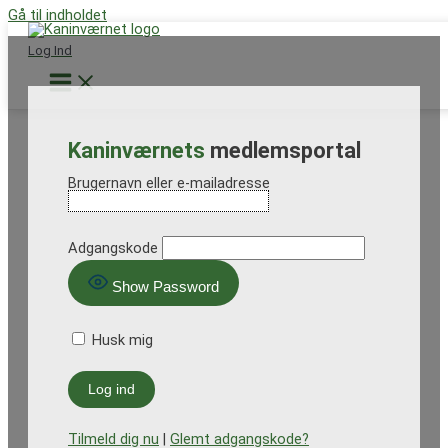
Gå til indholdet
Støt nu
Log Ind
Kaninværnets
medlemsportal
Brugernavn eller e-mailadresse
Adgangskode
Show Password
Husk mig
Tilmeld dig nu
|
Glemt adgangskode?