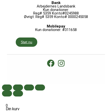
Bank
Arbejdernes Landsbank
Kun donationer:
Reg# 5359 Konto#0245988
Øvrigt: Reg# 5359 Konto# 0000245058
Mobilepay
Kun donationer: #311658
Støt nu
0
Din kurv