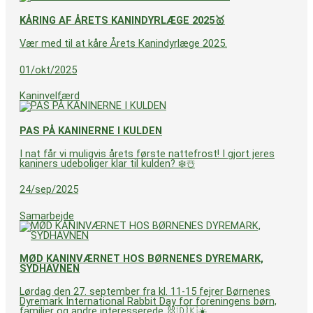
KÅRING AF ÅRETS KANINDYRLÆGE 2025🥇
Vær med til at kåre Årets Kanindyrlæge 2025.
01/okt/2025
Kaninvelfærd
PAS PÅ KANINERNE I KULDEN
I nat får vi muligvis årets første nattefrost! I gjort jeres
kaniners udeboliger klar til kulden? ❄️☃️
24/sep/2025
Samarbejde
MØD KANINVÆRNET HOS BØRNENES DYREMARK,
SYDHAVNEN
Lørdag den 27. september fra kl. 11-15 fejrer Børnenes
Dyremark International Rabbit Day for foreningens børn,
familier og andre interesserede 🐰🇩🇰☀️.