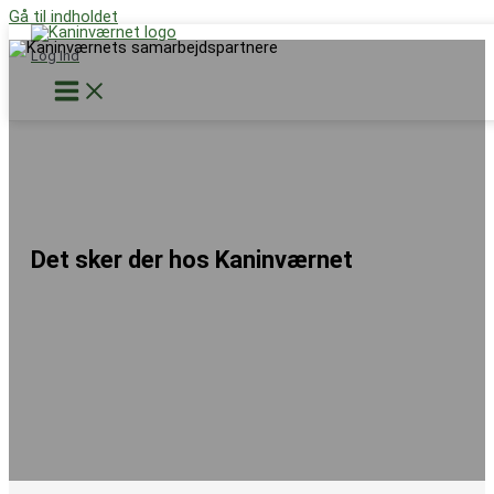
Gå til indholdet
Støt nu
Log Ind
Det sker der hos Kaninværnet