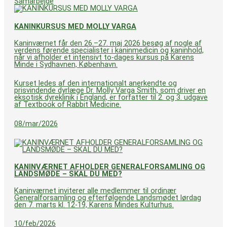
Samarbejde
KANINKURSUS MED MOLLY VARGA
Kaninværnet får den 26.–27. maj 2026 besøg af nogle af
verdens førende specialister i kaninmedicin og kaninhold,
når vi afholder et intensivt to-dages kursus på Karens
Minde i Sydhavnen, København.
Kurset ledes af den internationalt anerkendte og
prisvindende dyrlæge Dr. Molly Varga Smith, som driver en
eksotisk dyreklinik i England, er forfatter til 2. og 3. udgave
af Textbook of Rabbit Medicine.
08/mar/2026
KANINVÆRNET AFHOLDER GENERALFORSAMLING OG
LANDSMØDE – SKAL DU MED?
Kaninværnet inviterer alle medlemmer til ordinær
Generalforsamling og efterfølgende Landsmødet lørdag
den 7. marts kl. 12-19, Karens Mindes Kulturhus.
10/feb/2026