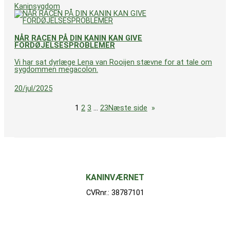
Kaninsygdom
NÅR RACEN PÅ DIN KANIN KAN GIVE
FORDØJELSESPROBLEMER
Vi har sat dyrlæge Lena van Rooijen stævne for at tale om
sygdommen megacolon.
20/jul/2025
1
2
3
…
23
Næste side
»
KANINVÆRNET
CVRnr.: 38787101