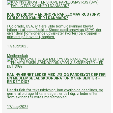
KANINSYGDOM – ER SHOPE PAPILLOMAVIRUS (SPV)
FARLIG FOR KANINER I DANMARK?
I Colorado, USA, er flere vilde bomuldskaniner blevet
inficeret af den såkaldte Shope papillomavirus (SPV), der
giver dem hornlignende udvækster (vorter) på kroppen –
primært på hovedet, bagben.
17/aug/2025
Medlemskab
KANINVÆRNET LEDER MED LYS OG PANDELYGTE EFTER
EN MEDLEMSBLADSKOORDINATOR & SKRIBENTER –
ER DET DIG?
Har du flair for tekstskrivning, kan overholde deadlines, og
gerne vil bidrage til kaninsagen, er det dig, vi leder efter
som skribent til vores medlemsblad.
17/aug/2025