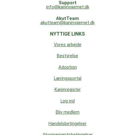
Support
info@kaninvaernet.dk
AkutTeam
akutteam@kaninvaernet.dk
NYTTIGE LINKS
Vores arbejde
Bestyrelse
Adoption
Læringsportal
Kaninregister
Log ind
Bliv medlem
Handelsbetingelser
Abonnementsbetingelser