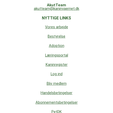
AkutTeam
akutteam@kaninvaernet.dk
NYTTIGE LINKS
Vores arbejde
Bestyrelse
Adoption
Læringsportal
Kaninregister
Log ind
Bliv medlem
Handelsbetingelser
Abonnementsbetingelser
PetDK