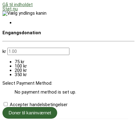
Gå til indholdet
Støt nu
Engangsdonation
kr
75 kr
100 kr
200 kr
350 kr
Select Payment Method:
No payment method is set up.
Accepter handelsbetingelser
Doner til kaninværnet