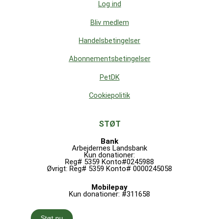
Log ind
Bliv medlem
Handelsbetingelser
Abonnementsbetingelser
PetDK
Cookiepolitik
STØT
Bank
Arbejdernes Landsbank
Kun donationer:
Reg# 5359 Konto#0245988
Øvrigt: Reg# 5359 Konto# 0000245058
Mobilepay
Kun donationer: #311658
Støt nu