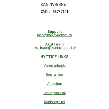
KANINVÆRNET
CVRnr.: 38787101
Support
info@kaninvaernet.dk
AkutTeam
akutteam@kaninvaernet.dk
NYTTIGE LINKS
Vores arbejde
Bestyrelse
Adoption
Læringsportal
Kaninregister