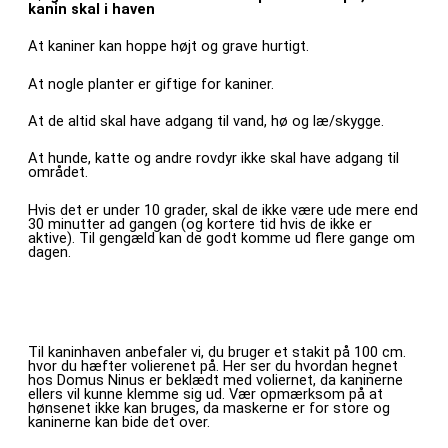
kanin skal i haven
At kaniner kan hoppe højt og grave hurtigt.
At nogle planter er giftige for kaniner.
At de altid skal have adgang til vand, hø og læ/skygge.
At hunde, katte og andre rovdyr ikke skal have adgang til
området.
Hvis det er under 10 grader, skal de ikke være ude mere end
30 minutter ad gangen (og kortere tid hvis de ikke er
aktive). Til gengæld kan de godt komme ud flere gange om
dagen.
Til kaninhaven anbefaler vi, du bruger et stakit på 100 cm.
hvor du hæfter volierenet på. Her ser du hvordan hegnet
hos Domus Ninus er beklædt med voliernet, da kaninerne
ellers vil kunne klemme sig ud. Vær opmærksom på at
hønsenet ikke kan bruges, da maskerne er for store og
kaninerne kan bide det over.