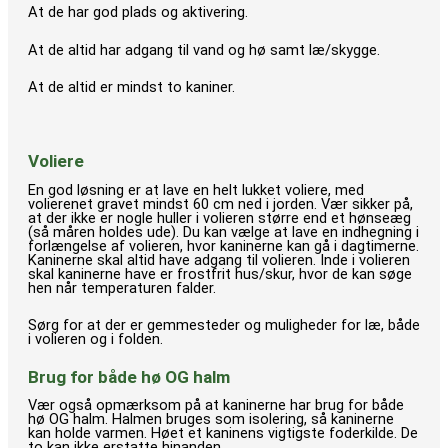
At de har god plads og aktivering.
At de altid har adgang til vand og hø samt læ/skygge.
At de altid er mindst to kaniner.
Voliere
En god løsning er at lave en helt lukket voliere, med
volierenet gravet mindst 60 cm ned i jorden. Vær sikker på,
at der ikke er nogle huller i volieren større end et hønseæg
(så måren holdes ude). Du kan vælge at lave en indhegning i
forlængelse af volieren, hvor kaninerne kan gå i dagtimerne.
Kaninerne skal altid have adgang til volieren. Inde i volieren
skal kaninerne have er frostfrit hus/skur, hvor de kan søge
hen når temperaturen falder.
Sørg for at der er gemmesteder og muligheder for læ, både
i volieren og i folden.
Brug for både hø OG halm
Vær også opmærksom på at kaninerne har brug for både
hø OG halm. Halmen bruges som isolering, så kaninerne
kan holde varmen. Høet et kaninens vigtigste foderkilde. De
to kan ikke erstatte hinanden.