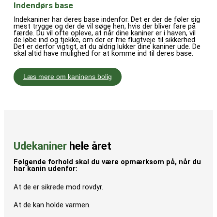
Indendørs base
Indekaniner har deres base indenfor. Det er der de føler sig
mest trygge og der de vil søge hen, hvis der bliver fare på
færde. Du vil ofte opleve, at når dine kaniner er i haven, vil
de løbe ind og tjekke, om der er frie flugtveje til sikkerhed.
Det er derfor vigtigt, at du aldrig lukker dine kaniner ude. De
skal altid have mulighed for at komme ind til deres base.
Læs mere om kaninens bolig
Udekaniner
hele året
Følgende forhold skal du være opmærksom på, når du
har kanin udenfor:
At de er sikrede mod rovdyr.
At de kan holde varmen.