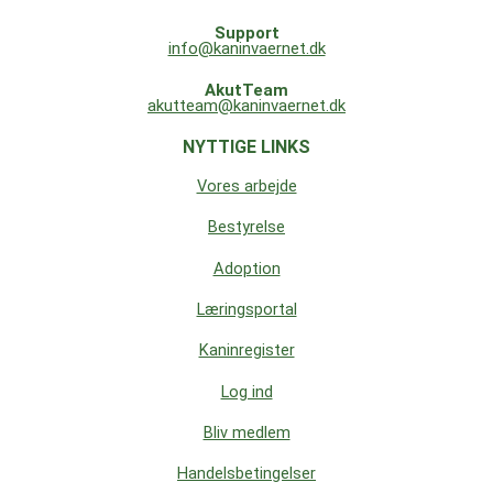
Support
info@kaninvaernet.dk
AkutTeam
akutteam@kaninvaernet.dk
NYTTIGE LINKS
Vores arbejde
Bestyrelse
Adoption
Læringsportal
Kaninregister
Log ind
Bliv medlem
Handelsbetingelser