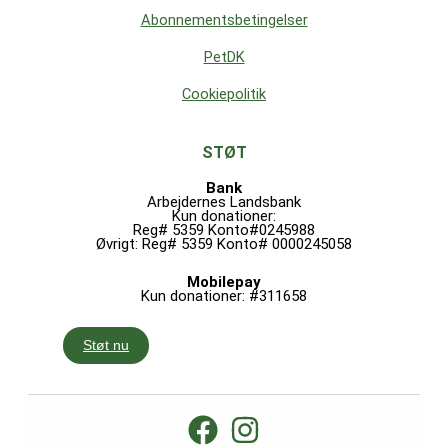
Abonnementsbetingelser
PetDK
Cookiepolitik
STØT
Bank
Arbejdernes Landsbank
Kun donationer:
Reg# 5359 Konto#0245988
Øvrigt: Reg# 5359 Konto# 0000245058
Mobilepay
Kun donationer: #311658
Støt nu