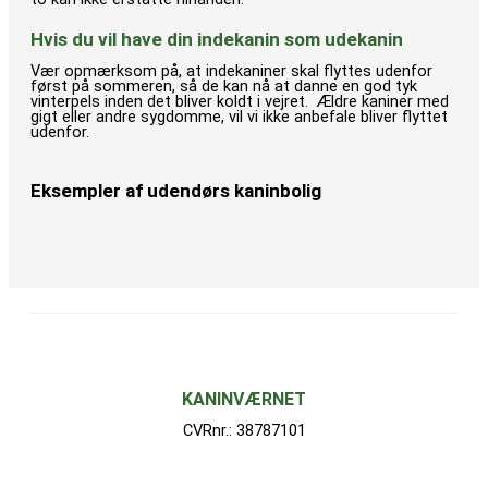
Hvis du vil have din indekanin som udekanin
Vær opmærksom på, at indekaniner skal flyttes udenfor
først på sommeren, så de kan nå at danne en god tyk
vinterpels inden det bliver koldt i vejret. Ældre kaniner med
gigt eller andre sygdomme, vil vi ikke anbefale bliver flyttet
udenfor.
Eksempler af udendørs kaninbolig
KANINVÆRNET
CVRnr.: 38787101