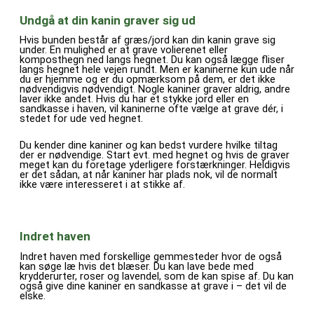
Undgå at din kanin graver sig ud
Hvis bunden består af græs/jord kan din kanin grave sig
under. En mulighed er at grave volierenet eller
komposthegn ned langs hegnet. Du kan også lægge fliser
langs hegnet hele vejen rundt. Men er kaninerne kun ude når
du er hjemme og er du opmærksom på dem, er det ikke
nødvendigvis nødvendigt. Nogle kaniner graver aldrig, andre
laver ikke andet. Hvis du har et stykke jord eller en
sandkasse i haven, vil kaninerne ofte vælge at grave dér, i
stedet for ude ved hegnet.
Du kender dine kaniner og kan bedst vurdere hvilke tiltag
der er nødvendige. Start evt. med hegnet og hvis de graver
meget kan du foretage yderligere forstærkninger. Heldigvis
er det sådan, at når kaniner har plads nok, vil de normalt
ikke være interesseret i at stikke af.
Indret haven
Indret haven med forskellige gemmesteder hvor de også
kan søge læ hvis det blæser. Du kan lave bede med
krydderurter, roser og lavendel, som de kan spise af. Du kan
også give dine kaniner en sandkasse at grave i – det vil de
elske.