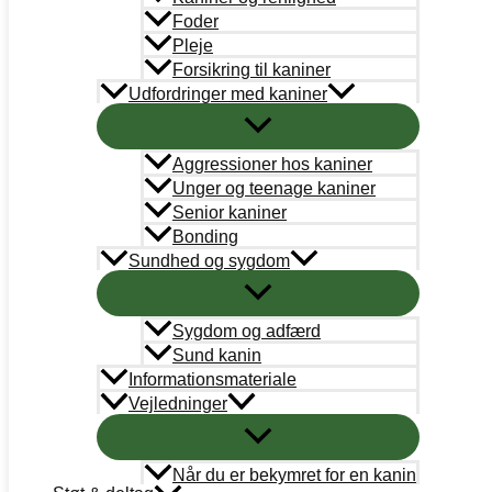
Abonnementsbetingelser
Foder
Pleje
PetDK
Forsikring til kaniner
Udfordringer med kaniner
Cookiepolitik
Aggressioner hos kaniner
STØT
Unger og teenage kaniner
Bank
Senior kaniner
Arbejdernes Landsbank
Bonding
Kun donationer:
Sundhed og sygdom
Reg# 5359 Konto#0245988
Øvrigt: Reg# 5359 Konto# 0000245058
Mobilepay
Sygdom og adfærd
Kun donationer: #311658
Sund kanin
Informationsmateriale
Støt nu
Vejledninger
Når du er bekymret for en kanin