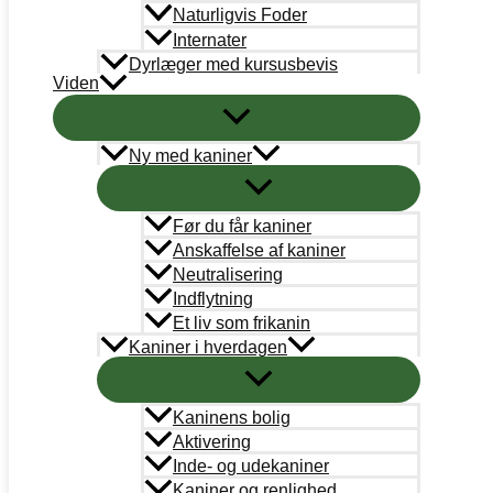
Naturligvis Foder
AkutTeam
Internater
akutteam@kaninvaernet.dk
Dyrlæger med kursusbevis
Viden
NYTTIGE LINKS
Vores arbejde
Ny med kaniner
Bestyrelse
Adoption
Før du får kaniner
Anskaffelse af kaniner
Læringsportal
Neutralisering
Indflytning
Kaninregister
Et liv som frikanin
Kaniner i hverdagen
Log ind
Bliv medlem
Kaninens bolig
Aktivering
Handelsbetingelser
Inde- og udekaniner
Kaniner og renlighed