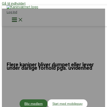
Gå til indholdet
Støt nu
Log Ind
Flere kaniner bliver dumpet eller lever
under dårlige forhold pga. uvidenhed
Bliv medlem
Støt med mobilepay