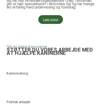
sig har hun veterinærsygeplejerske Craig Tessyman,
der er højt specialiseret i eksotiske dyr og har mange
års erfaring med undervisning og foredrag.
Læs mere
Når du støtter Kaninværnet
STØTTER DU VORES ARBEJDE MED
AT HJÆLPE KANINERNE
Kaninredning
Politisk arbejde