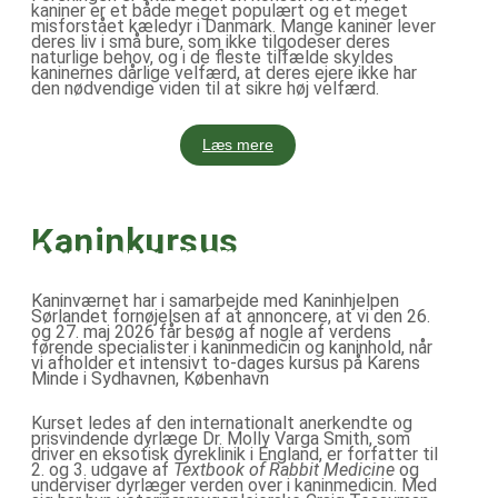
kaniner er et både meget populært og et meget
misforstået kæledyr i Danmark. Mange kaniner lever
deres liv i små bure, som ikke tilgodeser deres
naturlige behov, og i de fleste tilfælde skyldes
kaninernes dårlige velfærd, at deres ejere ikke har
den nødvendige viden til at sikre høj velfærd.
Læs mere
Kom til to-dages
Kaninkursus
for
fagpersoner
Kaninværnet har i samarbejde med Kaninhjelpen
Sørlandet fornøjelsen af at annoncere, at vi den 26.
og 27. maj 2026 får besøg af nogle af verdens
førende specialister i kaninmedicin og kaninhold, når
vi afholder et intensivt to-dages kursus på Karens
Minde i Sydhavnen, København
Kurset ledes af den internationalt anerkendte og
prisvindende dyrlæge Dr. Molly Varga Smith, som
driver en eksotisk dyreklinik i England, er forfatter til
2. og 3. udgave af
Textbook of Rabbit Medicine
og
underviser dyrlæger verden over i kaninmedicin. Med