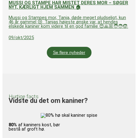
MUSSI OG STAMPE HAR MISTET DERES MOR – SØGER
NYT, KÆRLIGT HJEM SAMMEN 🏠
Mussi og Stampes mor, Tanja, døde meget pludseligt, kun
46 år gammel 😢. Tanjas højeste ønske var, at hendes
elskede kaniner kom videre til en god familie 😍🙏🏼🧑‍🧑‍🧒.
09/okt/2025
Se flere nyheder
Hurtige facts
Vidste du det om kaniner?
80%
af kaniners kost, bør
bestå af groft hø.