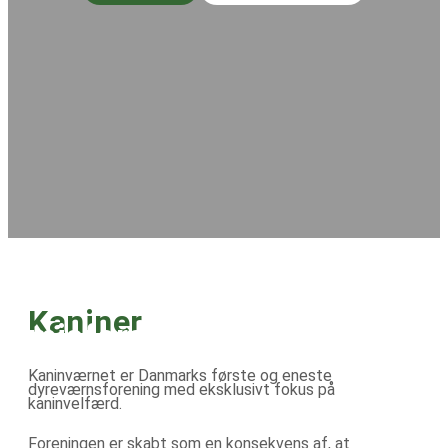
Kaniner
er et af de mest
misforståede kæledyr
Kaninværnet er Danmarks første og eneste
dyreværnsforening med eksklusivt fokus på
kaninvelfærd.
Foreningen er skabt som en konsekvens af, at