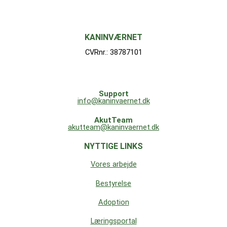
KANINVÆRNET
CVRnr.: 38787101
Support
info@kaninvaernet.dk
AkutTeam
akutteam@kaninvaernet.dk
NYTTIGE LINKS
Vores arbejde
Bestyrelse
Adoption
Læringsportal