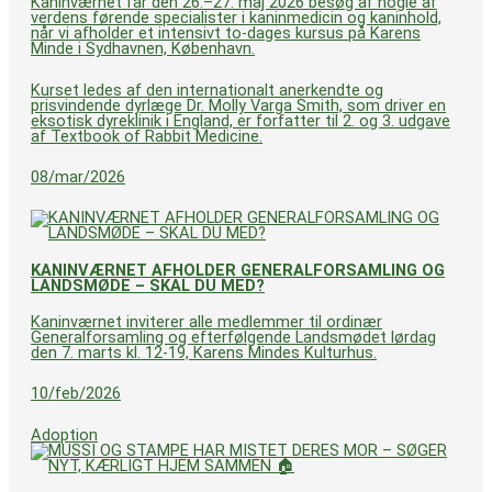
Kaninværnet får den 26.–27. maj 2026 besøg af nogle af
verdens førende specialister i kaninmedicin og kaninhold,
når vi afholder et intensivt to-dages kursus på Karens
Minde i Sydhavnen, København.
Kurset ledes af den internationalt anerkendte og
prisvindende dyrlæge Dr. Molly Varga Smith, som driver en
eksotisk dyreklinik i England, er forfatter til 2. og 3. udgave
af Textbook of Rabbit Medicine.
08/mar/2026
KANINVÆRNET AFHOLDER GENERALFORSAMLING OG
LANDSMØDE – SKAL DU MED?
Kaninværnet inviterer alle medlemmer til ordinær
Generalforsamling og efterfølgende Landsmødet lørdag
den 7. marts kl. 12-19, Karens Mindes Kulturhus.
10/feb/2026
Adoption