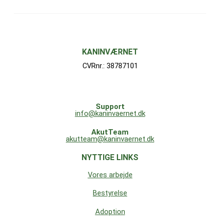
KANINVÆRNET
CVRnr.: 38787101
Support
info@kaninvaernet.dk
AkutTeam
akutteam@kaninvaernet.dk
NYTTIGE LINKS
Vores arbejde
Bestyrelse
Adoption