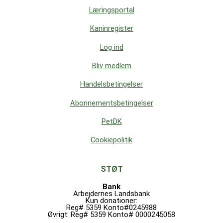
Læringsportal
Kaninregister
Log ind
Bliv medlem
Handelsbetingelser
Abonnementsbetingelser
PetDK
Cookiepolitik
STØT
Bank
Arbejdernes Landsbank
Kun donationer:
Reg# 5359 Konto#0245988
Øvrigt: Reg# 5359 Konto# 0000245058