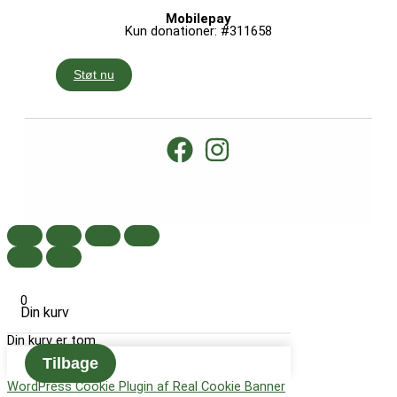
Mobilepay
Kun donationer: #311658
Støt nu
0
Din kurv
Din kurv er tom
Tilbage
WordPress Cookie Plugin af Real Cookie Banner