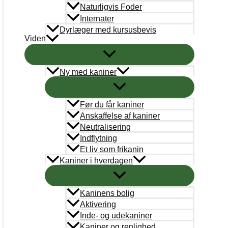
Naturligvis Foder
Internater
Support
info@kaninvaernet.dk
Dyrlæger med kursusbevis
Viden
AkutTeam
akutteam@kaninvaernet.dk
Ny med kaniner
NYTTIGE LINKS
Vores arbejde
Før du får kaniner
Anskaffelse af kaniner
Bestyrelse
Neutralisering
Adoption
Indflytning
Et liv som frikanin
Læringsportal
Kaniner i hverdagen
Kaninregister
Kaninens bolig
Log ind
Aktivering
Inde- og udekaniner
Bliv medlem
Kaniner og renlighed