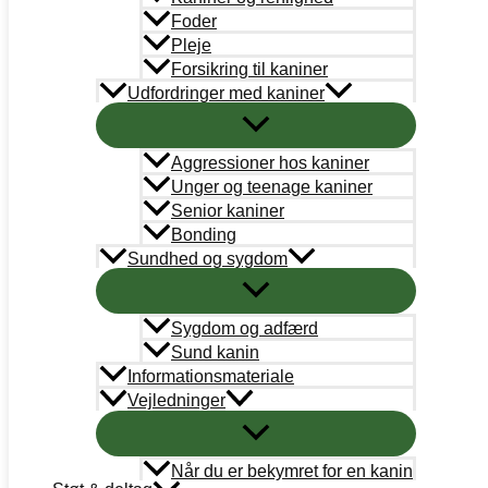
Foder
Handelsbetingelser
Pleje
Forsikring til kaniner
Abonnementsbetingelser
Udfordringer med kaniner
PetDK
Aggressioner hos kaniner
Cookiepolitik
Unger og teenage kaniner
Senior kaniner
Bonding
STØT
Sundhed og sygdom
Bank
Arbejdernes Landsbank
Kun donationer:
Sygdom og adfærd
Reg# 5359 Konto#0245988
Øvrigt: Reg# 5359 Konto# 0000245058
Sund kanin
Informationsmateriale
Mobilepay
Vejledninger
Kun donationer: #311658
Støt nu
Når du er bekymret for en kanin