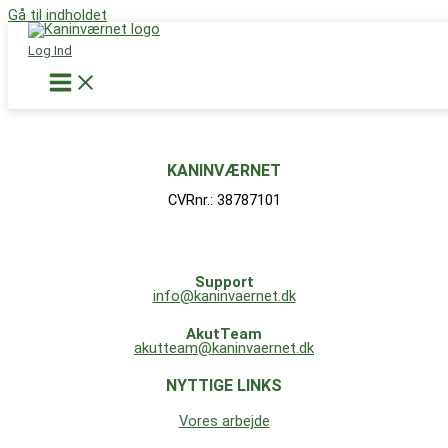
Gå til indholdet
Støt nu
Dette indhold er kun for Alm. medlem, Medlem Plus, og Dyrlæge
Log Ind
medlemmer.
Tilmeld dig her
Already a member?
Log ind her
KANINVÆRNET
CVRnr.: 38787101
Support
info@kaninvaernet.dk
AkutTeam
akutteam@kaninvaernet.dk
NYTTIGE LINKS
Vores arbejde