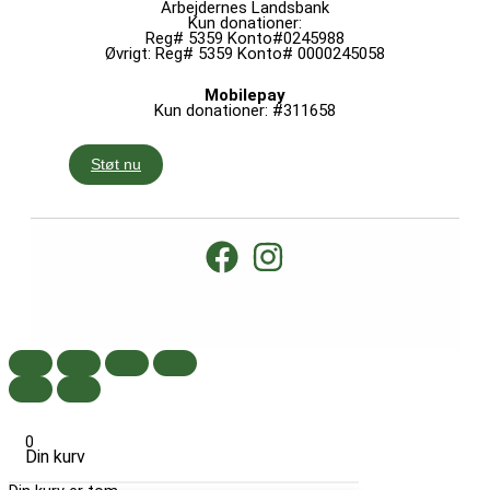
Arbejdernes Landsbank
Kun donationer:
Reg# 5359 Konto#0245988
Øvrigt: Reg# 5359 Konto# 0000245058
Mobilepay
Kun donationer: #311658
Støt nu
0
Din kurv