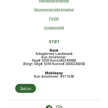
Handelsbetingelser
Abonnementsbetingelser
PetDK
Cookiepolitik
STØT
Bank
Arbejdernes Landsbank
Kun donationer:
Reg# 5359 Konto#0245988
Øvrigt: Reg# 5359 Konto# 0000245058
Mobilepay
Kun donationer: #311658
Støt nu