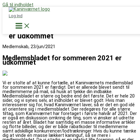
Gå til indholdet
Støt nu
Log Ind
Medlemsbladet for sommeren 2021
er udkommet
Medlemskab, 23/jun/2021
Medlemsbladet for sommeren 2021 er
udkommet
Vi er stolte af at kunne fortælle, at Kaninværnets medlemsblad
for sommeren 2021 er færdigt. Det er allerede blevet sendt til
medlemmerne på mail, så husk at tjekke din indbakke.
Medlemsbladet er større og bedre end det første. Det er hele 20
sider, og vi synes selv, at indholdet er blevet godt. Hvis man
interesserer sig for, hvad Kaninværnet laver, så er det en god idé
at orientere sig i medlemsbladet. Der redegøres for alle større
tiltag, som Kaninværnet har foretaget i første halvår af 2021. Der
er også en diskussion omkring de ting, som vi ønsker at udrette
resten af året. Bladet har samtidig en masse informative artikler
og flotte billeder, og der er både rabatkoder til medlemmerne
samt adskillige konkurrencer/lodtrækninger. Hvis du kunne tænke
dig at vinde en masse lækkert kaninguf, så se mere i
medlemsbladet. Da vi stadig er en relativt lille forening, så er der