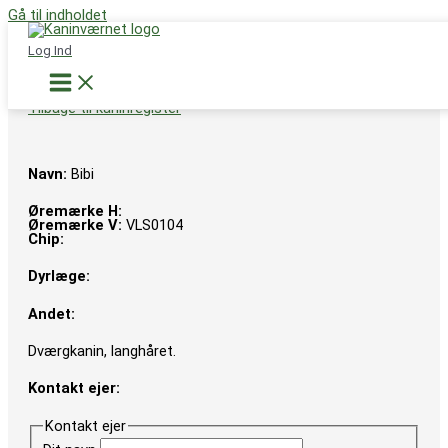
Gå til indholdet
Støt nu
Log Ind
Tilbage til kaninregister
Navn:
Bibi
Øremærke H:
Øremærke V:
VLS0104
Chip:
Dyrlæge:
Andet:
Dværgkanin, langhåret.
Kontakt ejer:
Kontakt ejer