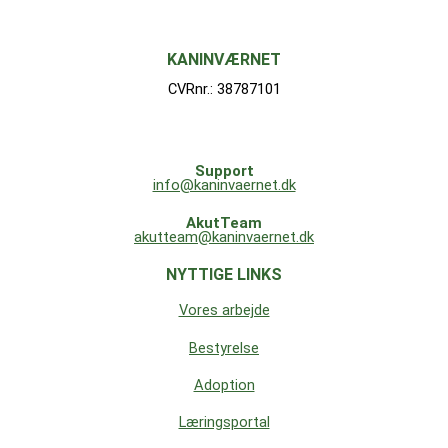
KANINVÆRNET
CVRnr.: 38787101
Support
info@kaninvaernet.dk
AkutTeam
akutteam@kaninvaernet.dk
NYTTIGE LINKS
Vores arbejde
Bestyrelse
Adoption
Læringsportal