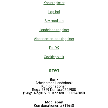
Kaninregister
Log ind
Bliv medlem
Handelsbetingelser
Abonnementsbetingelser
PetDK
Cookiepolitik
STØT
Bank
Arbejdernes Landsbank
Kun donationer:
Reg# 5359 Konto#0245988
Øvrigt: Reg# 5359 Konto# 0000245058
Mobilepay
Kun donationer: #311658