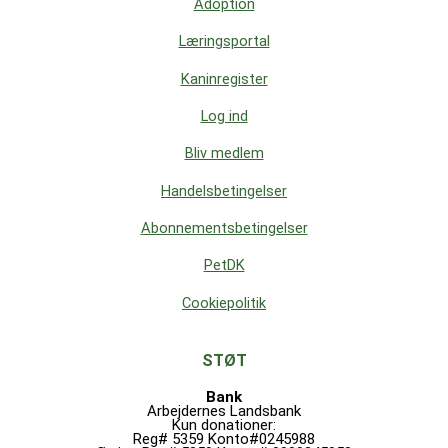
Adoption
Læringsportal
Kaninregister
Log ind
Bliv medlem
Handelsbetingelser
Abonnementsbetingelser
PetDK
Cookiepolitik
STØT
Bank
Arbejdernes Landsbank
Kun donationer:
Reg# 5359 Konto#0245988