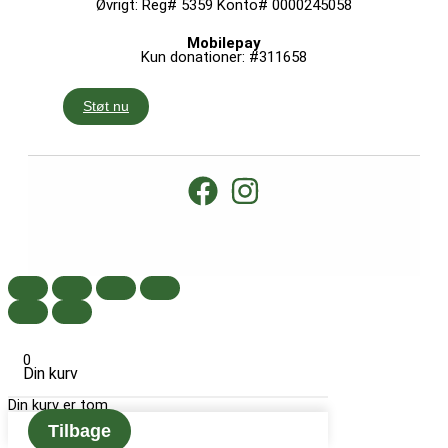
Øvrigt: Reg# 5359 Konto# 0000245058
Mobilepay
Kun donationer: #311658
Støt nu
0
Din kurv
Din kurv er tom
Tilbage