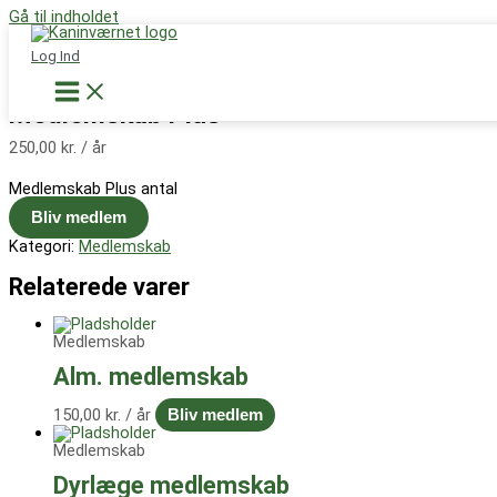
Gå til indholdet
Støt nu
Log Ind
Forside
/
Medlemskab
/ Medlemskab Plus
Medlemskab
Medlemskab Plus
250,00
kr.
/ år
Medlemskab Plus antal
Bliv medlem
Kategori:
Medlemskab
Relaterede varer
Medlemskab
Alm. medlemskab
150,00
kr.
/ år
Bliv medlem
Medlemskab
Dyrlæge medlemskab