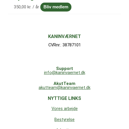
350,00
kr.
/ år
Bliv medlem
KANINVÆRNET
CVRnr.: 38787101
Support
info@kaninvaernet.dk
AkutTeam
akutteam@kaninvaernet.dk
NYTTIGE LINKS
Vores arbejde
Bestyrelse