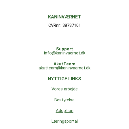
KANINVÆRNET
CVRnr.: 38787101
Support
info@kaninvaernet.dk
AkutTeam
akutteam@kaninvaernet.dk
NYTTIGE LINKS
Vores arbejde
Bestyrelse
Adoption
Læringsportal