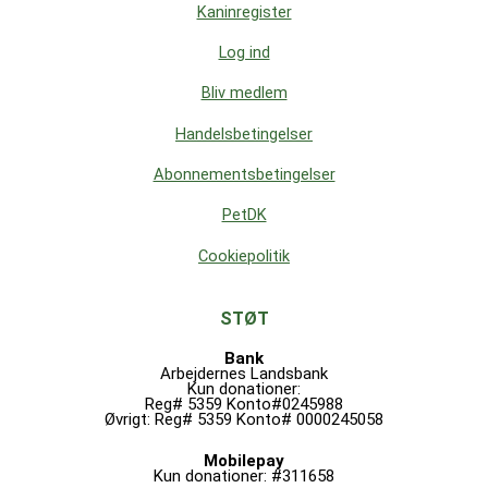
Kaninregister
Log ind
Bliv medlem
Handelsbetingelser
Abonnementsbetingelser
PetDK
Cookiepolitik
STØT
Bank
Arbejdernes Landsbank
Kun donationer:
Reg# 5359 Konto#0245988
Øvrigt: Reg# 5359 Konto# 0000245058
Mobilepay
Kun donationer: #311658