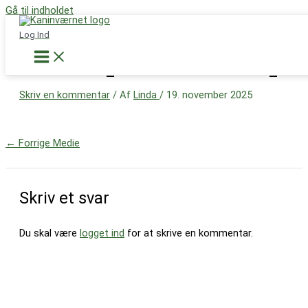
Gå til indholdet
Støt nu
Log Ind
581960675_1171281241774297_888
Skriv en kommentar
/ Af
Linda
/
19. november 2025
←
Forrige Medie
Skriv et svar
Du skal være
logget ind
for at skrive en kommentar.