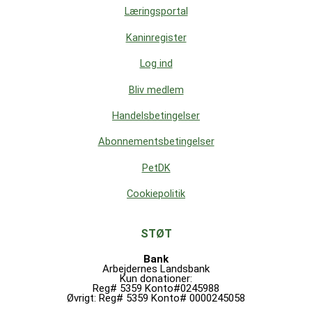
Læringsportal
Kaninregister
Log ind
Bliv medlem
Handelsbetingelser
Abonnementsbetingelser
PetDK
Cookiepolitik
STØT
Bank
Arbejdernes Landsbank
Kun donationer:
Reg# 5359 Konto#0245988
Øvrigt: Reg# 5359 Konto# 0000245058