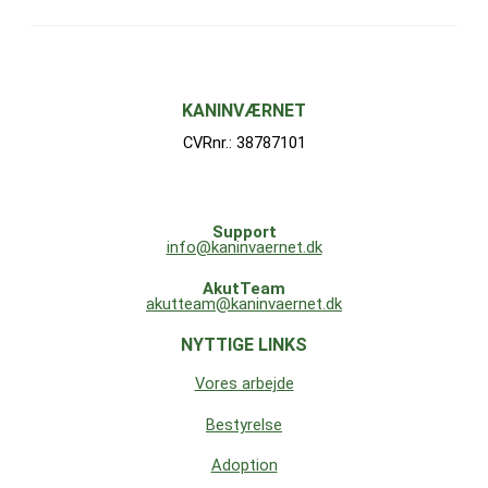
KANINVÆRNET
CVRnr.: 38787101
Support
info@kaninvaernet.dk
AkutTeam
akutteam@kaninvaernet.dk
NYTTIGE LINKS
Vores arbejde
Bestyrelse
Adoption