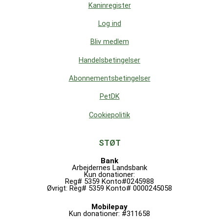
Kaninregister
Log ind
Bliv medlem
Handelsbetingelser
Abonnementsbetingelser
PetDK
Cookiepolitik
STØT
Bank
Arbejdernes Landsbank
Kun donationer:
Reg# 5359 Konto#0245988
Øvrigt: Reg# 5359 Konto# 0000245058
Mobilepay
Kun donationer: #311658