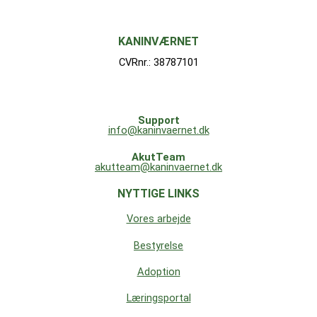
KANINVÆRNET
CVRnr.: 38787101
Support
info@kaninvaernet.dk
AkutTeam
akutteam@kaninvaernet.dk
NYTTIGE LINKS
Vores arbejde
Bestyrelse
Adoption
Læringsportal