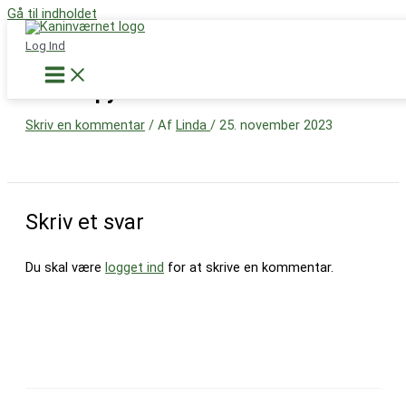
Gå til indholdet
Støt nu
Log Ind
A2madpyramide
Skriv en kommentar
/ Af
Linda
/
25. november 2023
Skriv et svar
Du skal være
logget ind
for at skrive en kommentar.