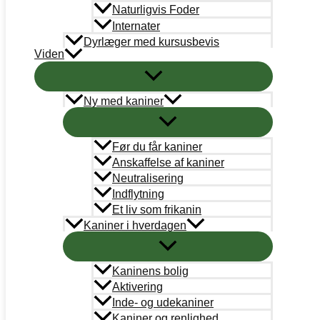
Naturligvis Foder
AkutTeam
Internater
akutteam@kaninvaernet.dk
Dyrlæger med kursusbevis
Viden
NYTTIGE LINKS
Vores arbejde
Ny med kaniner
Bestyrelse
Før du får kaniner
Adoption
Anskaffelse af kaniner
Læringsportal
Neutralisering
Indflytning
Kaninregister
Et liv som frikanin
Kaniner i hverdagen
Log ind
Bliv medlem
Kaninens bolig
Aktivering
Handelsbetingelser
Inde- og udekaniner
Kaniner og renlighed