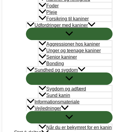
Abonnementsbetingelser
Foder
Pleje
PetDK
Forsikring til kaniner
Udfordringer med kaniner
Cookiepolitik
Aggressioner hos kaniner
STØT
Unger og teenage kaniner
Bank
Senior kaniner
Arbejdernes Landsbank
Bonding
Kun donationer:
Sundhed og sygdom
Reg# 5359 Konto#0245988
Øvrigt: Reg# 5359 Konto# 0000245058
Mobilepay
Sygdom og adfærd
Kun donationer: #311658
Sund kanin
Informationsmateriale
Støt nu
Vejledninger
Når du er bekymret for en kanin