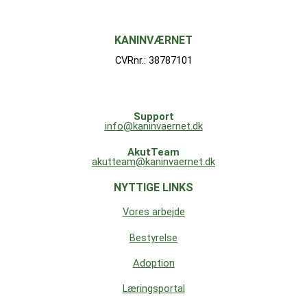
KANINVÆRNET
CVRnr.: 38787101
Support
info@kaninvaernet.dk
AkutTeam
akutteam@kaninvaernet.dk
NYTTIGE LINKS
Vores arbejde
Bestyrelse
Adoption
Læringsportal