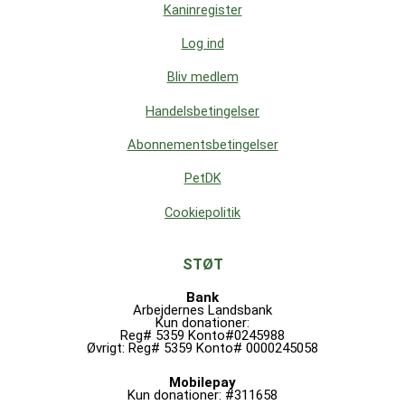
Kaninregister
Log ind
Bliv medlem
Handelsbetingelser
Abonnementsbetingelser
PetDK
Cookiepolitik
STØT
Bank
Arbejdernes Landsbank
Kun donationer:
Reg# 5359 Konto#0245988
Øvrigt: Reg# 5359 Konto# 0000245058
Mobilepay
Kun donationer: #311658