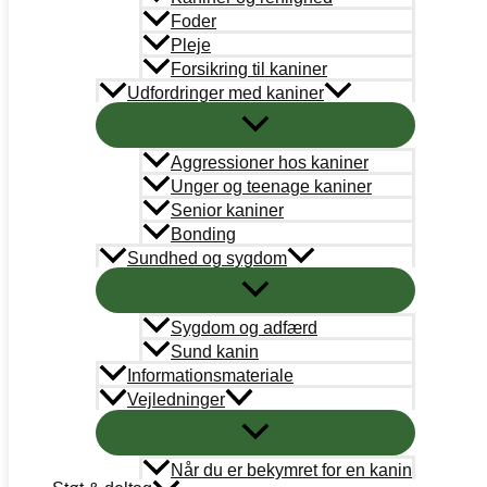
Bestyrelse
Foder
Pleje
Adoption
Forsikring til kaniner
Udfordringer med kaniner
Læringsportal
Kaninregister
Aggressioner hos kaniner
Unger og teenage kaniner
Log ind
Senior kaniner
Bonding
Bliv medlem
Sundhed og sygdom
Handelsbetingelser
Sygdom og adfærd
Abonnementsbetingelser
Sund kanin
PetDK
Informationsmateriale
Vejledninger
Cookiepolitik
Når du er bekymret for en kanin