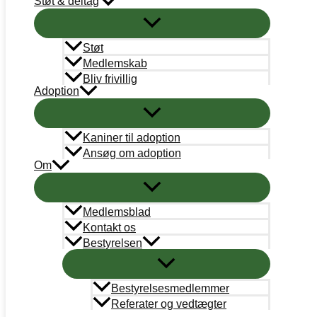
Støt & deltag
STØT
Bank
Arbejdernes Landsbank
Støt
Kun donationer:
Reg# 5359 Konto#0245988
Medlemskab
Øvrigt: Reg# 5359 Konto# 0000245058
Bliv frivillig
Adoption
Mobilepay
Kun donationer: #311658
Kaniner til adoption
Støt nu
Ansøg om adoption
Om
Medlemsblad
Kontakt os
Bestyrelsen
Bestyrelsesmedlemmer
Referater og vedtægter