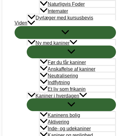
Naturligvis Foder
Internater
Dyrlæger med kursusbevis
Viden
Ny med kaniner
KANINVÆRNET
CVRnr.: 38787101
Før du får kaniner
Anskaffelse af kaniner
Neutralisering
Support
Indflytning
info@kaninvaernet.dk
Et liv som frikanin
Kaniner i hverdagen
AkutTeam
akutteam@kaninvaernet.dk
Kaninens bolig
NYTTIGE LINKS
Aktivering
Vores arbejde
Inde- og udekaniner
Kaniner og renlighed