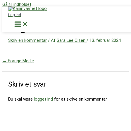
Gå til indholdet
Støt nu
Log Ind
IMG_3444
Skriv en kommentar
/ Af
Sara Lee Olsen
/
13. februar 2024
←
Forrige Medie
Skriv et svar
Du skal være
logget ind
for at skrive en kommentar.