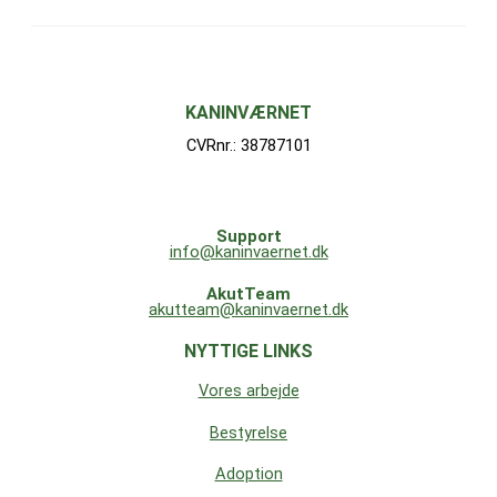
KANINVÆRNET
CVRnr.: 38787101
Support
info@kaninvaernet.dk
AkutTeam
akutteam@kaninvaernet.dk
NYTTIGE LINKS
Vores arbejde
Bestyrelse
Adoption