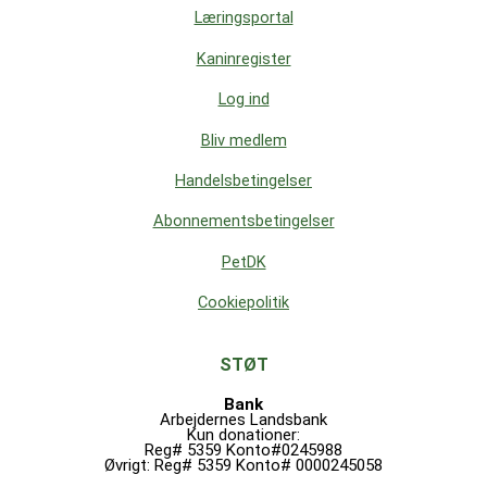
Læringsportal
Kaninregister
Log ind
Bliv medlem
Handelsbetingelser
Abonnementsbetingelser
PetDK
Cookiepolitik
STØT
Bank
Arbejdernes Landsbank
Kun donationer:
Reg# 5359 Konto#0245988
Øvrigt: Reg# 5359 Konto# 0000245058