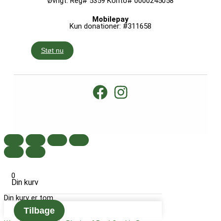
Øvrigt: Reg# 5359 Konto# 0000245058
Mobilepay
Kun donationer: #311658
Støt nu
0
Din kurv
Din kurv er tom
Tilbage