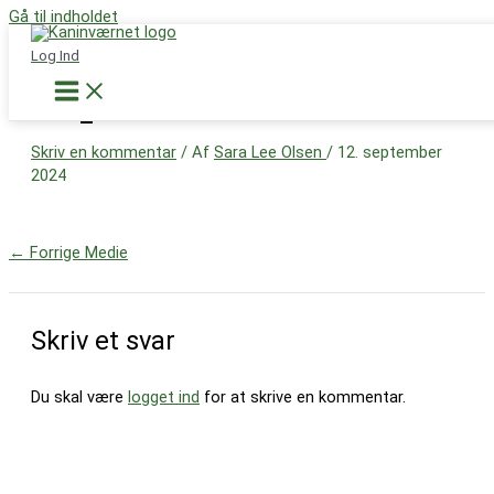
Gå til indholdet
Støt nu
Log Ind
IMG_5171
Skriv en kommentar
/ Af
Sara Lee Olsen
/
12. september
2024
←
Forrige Medie
Skriv et svar
Du skal være
logget ind
for at skrive en kommentar.