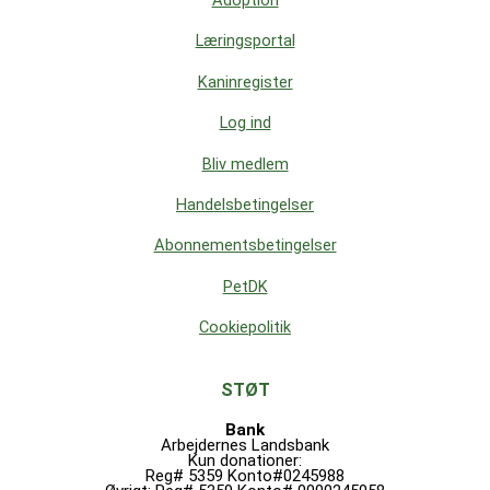
Adoption
Læringsportal
Kaninregister
Log ind
Bliv medlem
Handelsbetingelser
Abonnementsbetingelser
PetDK
Cookiepolitik
STØT
Bank
Arbejdernes Landsbank
Kun donationer:
Reg# 5359 Konto#0245988