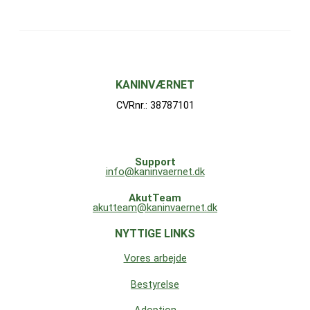
KANINVÆRNET
CVRnr.: 38787101
Support
info@kaninvaernet.dk
AkutTeam
akutteam@kaninvaernet.dk
NYTTIGE LINKS
Vores arbejde
Bestyrelse