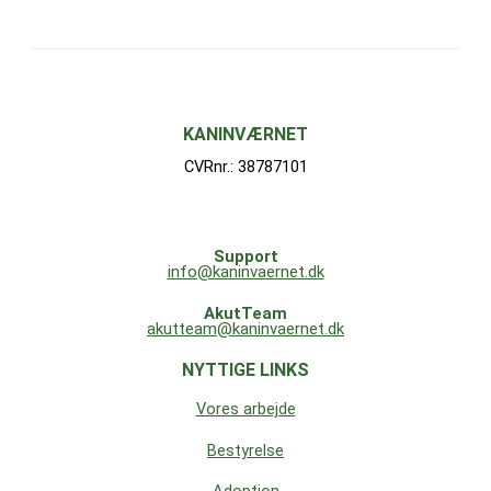
KANINVÆRNET
CVRnr.: 38787101
Support
info@kaninvaernet.dk
AkutTeam
akutteam@kaninvaernet.dk
NYTTIGE LINKS
Vores arbejde
Bestyrelse