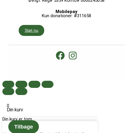
Øvrigt: Reg# 5359 Konto# 0000245058
Mobilepay
Kun donationer: #311658
Støt nu
0
Din kurv
Din kurv er tom
Tilbage