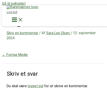
Gå til indholdet
Støt nu
Log Ind
IMG_5196
Skriv en kommentar
/ Af
Sara Lee Olsen
/
12. september
2024
←
Forrige Medie
Skriv et svar
Du skal være
logget ind
for at skrive en kommentar.