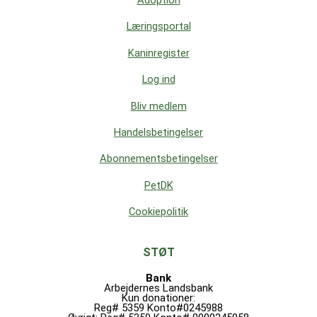
Adoption
Læringsportal
Kaninregister
Log ind
Bliv medlem
Handelsbetingelser
Abonnementsbetingelser
PetDK
Cookiepolitik
STØT
Bank
Arbejdernes Landsbank
Kun donationer:
Reg# 5359 Konto#0245988