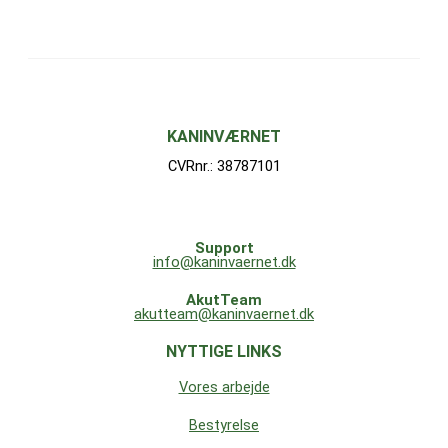
KANINVÆRNET
CVRnr.: 38787101
Support
info@kaninvaernet.dk
AkutTeam
akutteam@kaninvaernet.dk
NYTTIGE LINKS
Vores arbejde
Bestyrelse