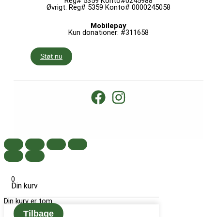
Reg# 5359 Konto#0245988
Øvrigt: Reg# 5359 Konto# 0000245058
Mobilepay
Kun donationer: #311658
Støt nu
0
Din kurv
Din kurv er tom
Tilbage