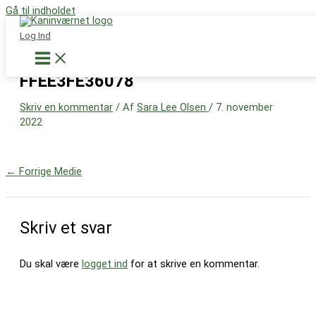
Gå til indholdet
Støt nu
Log Ind
9C888420-F00A-4D24-951C-
FFEE3FE36078
Skriv en kommentar
/ Af
Sara Lee Olsen
/
7. november
2022
←
Forrige Medie
Skriv et svar
Du skal være
logget ind
for at skrive en kommentar.