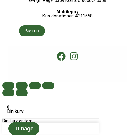
Øvrigt: Reg# 5359 Konto# 0000245058
Mobilepay
Kun donationer: #311658
Støt nu
0
Din kurv
Din kurv er tom
Tilbage