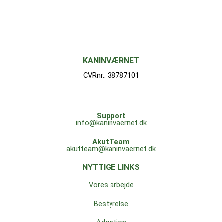
KANINVÆRNET
CVRnr.: 38787101
Support
info@kaninvaernet.dk
AkutTeam
akutteam@kaninvaernet.dk
NYTTIGE LINKS
Vores arbejde
Bestyrelse