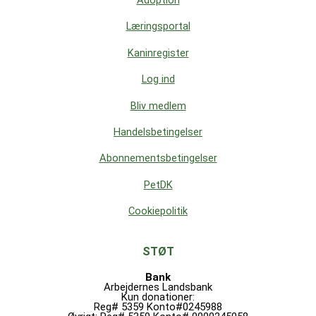
Adoption
Læringsportal
Kaninregister
Log ind
Bliv medlem
Handelsbetingelser
Abonnementsbetingelser
PetDK
Cookiepolitik
STØT
Bank
Arbejdernes Landsbank
Kun donationer:
Reg# 5359 Konto#0245988