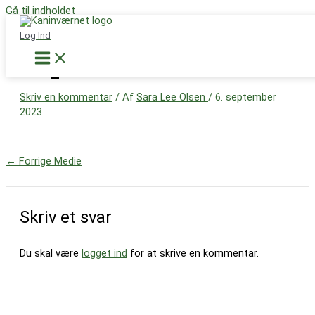
Gå til indholdet
Støt nu
Log Ind
IMG_1956
Skriv en kommentar
/ Af
Sara Lee Olsen
/
6. september
2023
←
Forrige Medie
Skriv et svar
Du skal være
logget ind
for at skrive en kommentar.