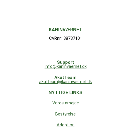
KANINVÆRNET
CVRnr.: 38787101
Support
info@kaninvaernet.dk
AkutTeam
akutteam@kaninvaernet.dk
NYTTIGE LINKS
Vores arbejde
Bestyrelse
Adoption