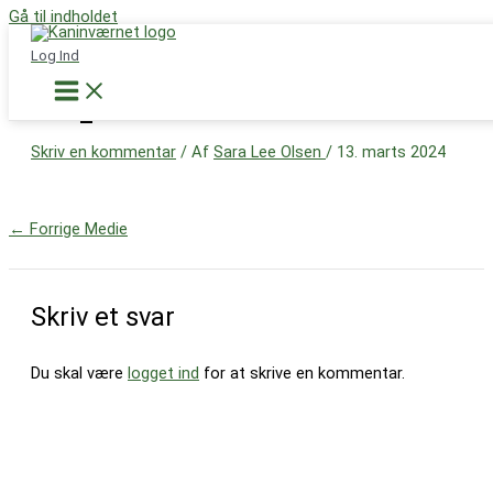
Gå til indholdet
Støt nu
Log Ind
IMG_3843
Skriv en kommentar
/ Af
Sara Lee Olsen
/
13. marts 2024
←
Forrige Medie
Skriv et svar
Du skal være
logget ind
for at skrive en kommentar.