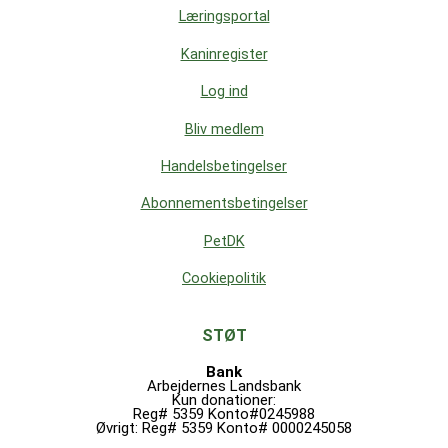
Læringsportal
Kaninregister
Log ind
Bliv medlem
Handelsbetingelser
Abonnementsbetingelser
PetDK
Cookiepolitik
STØT
Bank
Arbejdernes Landsbank
Kun donationer:
Reg# 5359 Konto#0245988
Øvrigt: Reg# 5359 Konto# 0000245058