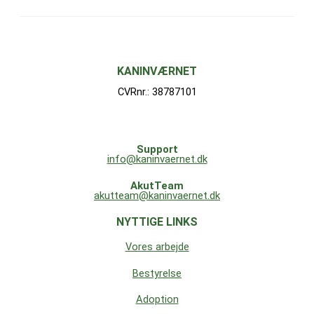
KANINVÆRNET
CVRnr.: 38787101
Support
info@kaninvaernet.dk
AkutTeam
akutteam@kaninvaernet.dk
NYTTIGE LINKS
Vores arbejde
Bestyrelse
Adoption