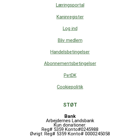
Læringsportal
Kaninregister
Log ind
Bliv medlem
Handelsbetingelser
Abonnementsbetingelser
PetDK
Cookiepolitik
STØT
Bank
Arbejdernes Landsbank
Kun donationer:
Reg# 5359 Konto#0245988
Øvrigt: Reg# 5359 Konto# 0000245058