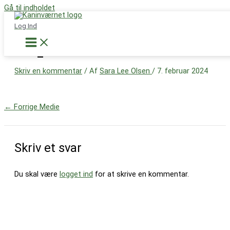
Gå til indholdet
Støt nu
Log Ind
IMG_3414
Skriv en kommentar
/ Af
Sara Lee Olsen
/
7. februar 2024
←
Forrige Medie
Skriv et svar
Du skal være
logget ind
for at skrive en kommentar.