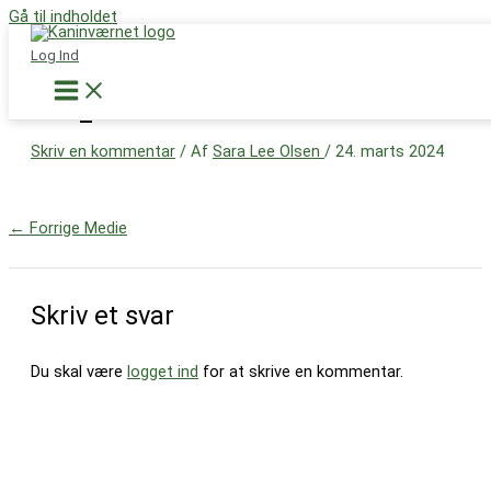
Gå til indholdet
Støt nu
Log Ind
IMG_1148
Skriv en kommentar
/ Af
Sara Lee Olsen
/
24. marts 2024
←
Forrige Medie
Skriv et svar
Du skal være
logget ind
for at skrive en kommentar.