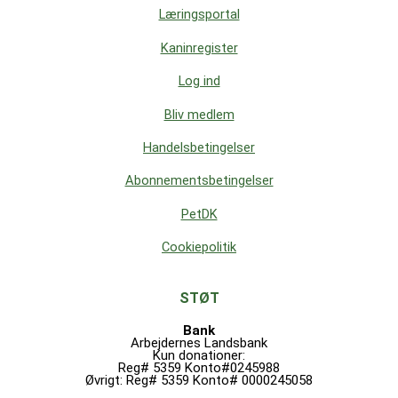
Læringsportal
Kaninregister
Log ind
Bliv medlem
Handelsbetingelser
Abonnementsbetingelser
PetDK
Cookiepolitik
STØT
Bank
Arbejdernes Landsbank
Kun donationer:
Reg# 5359 Konto#0245988
Øvrigt: Reg# 5359 Konto# 0000245058