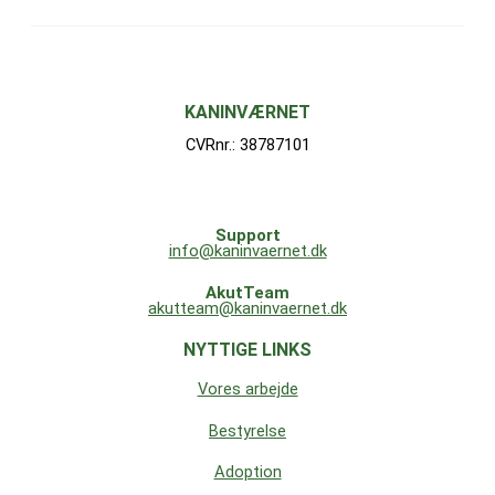
KANINVÆRNET
CVRnr.: 38787101
Support
info@kaninvaernet.dk
AkutTeam
akutteam@kaninvaernet.dk
NYTTIGE LINKS
Vores arbejde
Bestyrelse
Adoption