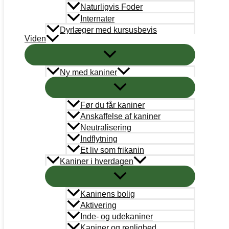
Naturligvis Foder
Internater
Dyrlæger med kursusbevis
Viden
Ny med kaniner
KANINVÆRNET
CVRnr.: 38787101
Før du får kaniner
Anskaffelse af kaniner
Neutralisering
Support
Indflytning
info@kaninvaernet.dk
Et liv som frikanin
Kaniner i hverdagen
AkutTeam
akutteam@kaninvaernet.dk
Kaninens bolig
NYTTIGE LINKS
Aktivering
Vores arbejde
Inde- og udekaniner
Kaniner og renlighed