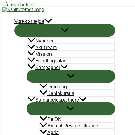
Gå til indholdet
Støt nu
Vores arbejde
IMG_4002
Nyheder
Skriv en kommentar
/ Af
Sara Lee Olsen
/
24. marts 2024
AkutTeam
Mission
Handlingsplan
Kampagner
←
Forrige Medie
Dumping
Kaninkursus
Skriv et svar
Samarbejdspartnere
Du skal være
logget ind
for at skrive en kommentar.
PetDK
Animal Rescue Ukraine
Agria