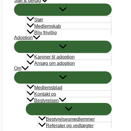
Støt & deltag
STØT
Bank
Arbejdernes Landsbank
Støt
Kun donationer:
Reg# 5359 Konto#0245988
Medlemskab
Øvrigt: Reg# 5359 Konto# 0000245058
Bliv frivillig
Adoption
Mobilepay
Kun donationer: #311658
Kaniner til adoption
Støt nu
Ansøg om adoption
Om
Medlemsblad
Kontakt os
Bestyrelsen
Bestyrelsesmedlemmer
Referater og vedtægter