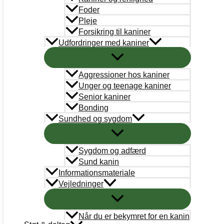
Bestyrelse
Foder
Pleje
Adoption
Forsikring til kaniner
Udfordringer med kaniner
Læringsportal
Kaninregister
Aggressioner hos kaniner
Unger og teenage kaniner
Log ind
Senior kaniner
Bonding
Bliv medlem
Sundhed og sygdom
Handelsbetingelser
Sygdom og adfærd
Abonnementsbetingelser
Sund kanin
PetDK
Informationsmateriale
Vejledninger
Cookiepolitik
Når du er bekymret for en kanin