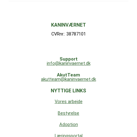
KANINVÆRNET
CVRnr.: 38787101
Support
info@kaninvaernet.dk
AkutTeam
akutteam@kaninvaernet.dk
NYTTIGE LINKS
Vores arbejde
Bestyrelse
Adoption
Læringsportal