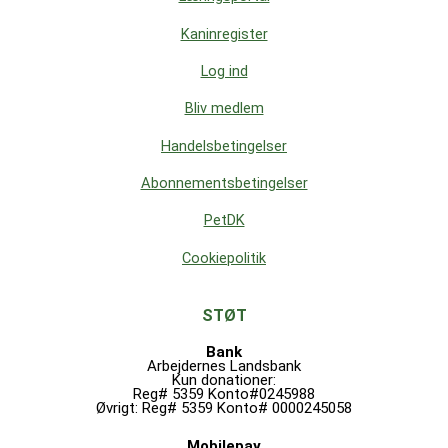
Kaninregister
Log ind
Bliv medlem
Handelsbetingelser
Abonnementsbetingelser
PetDK
Cookiepolitik
STØT
Bank
Arbejdernes Landsbank
Kun donationer:
Reg# 5359 Konto#0245988
Øvrigt: Reg# 5359 Konto# 0000245058
Mobilepay