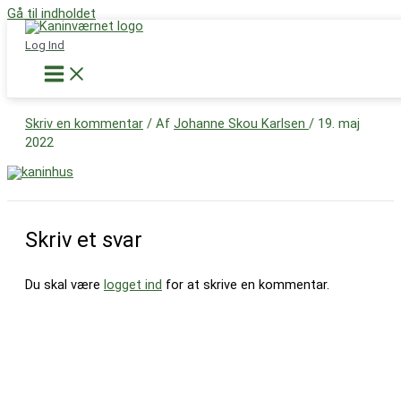
Gå til indholdet
Støt nu
Log Ind
udekanin-base
Skriv en kommentar
/ Af
Johanne Skou Karlsen
/
19. maj
2022
Skriv et svar
Du skal være
logget ind
for at skrive en kommentar.