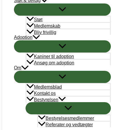
Støt & deltag
KANINVÆRNET
Støt
CVRnr.: 38787101
Medlemskab
Bliv frivillig
Adoption
Support
info@kaninvaernet.dk
Kaniner til adoption
AkutTeam
Ansøg om adoption
akutteam@kaninvaernet.dk
Om
NYTTIGE LINKS
Medlemsblad
Vores arbejde
Kontakt os
Bestyrelsen
Bestyrelse
Adoption
Bestyrelsesmedlemmer
Referater og vedtægter
Læringsportal