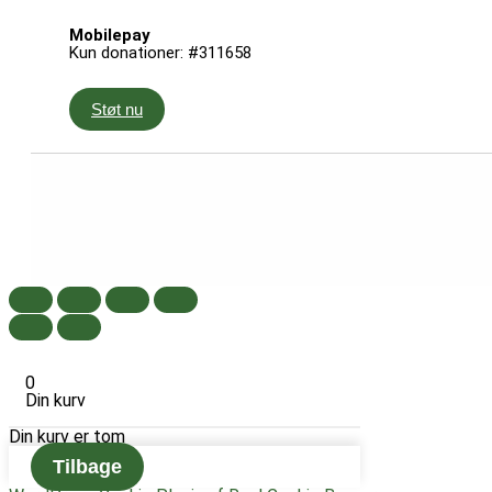
Mobilepay
Kun donationer: #311658
Støt nu
0
Din kurv
Din kurv er tom
Tilbage