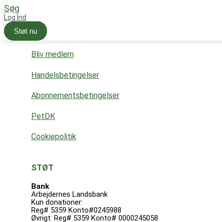
Søg
Kaninregister
Log Ind
Støt nu
Log ind
Bliv medlem
Handelsbetingelser
Abonnementsbetingelser
PetDK
Cookiepolitik
STØT
Bank
Arbejdernes Landsbank
Kun donationer:
Reg# 5359 Konto#0245988
Øvrigt: Reg# 5359 Konto# 0000245058