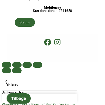
Mobilepay
Kun donationer: #311658
Støt nu
0
Din kurv
Din kurv er tom
Tilbage
WordPress Cookie Plugin af Real Cookie Banner