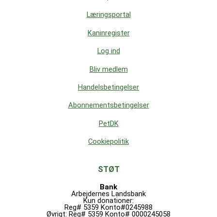
Læringsportal
Kaninregister
Log ind
Bliv medlem
Handelsbetingelser
Abonnementsbetingelser
PetDK
Cookiepolitik
STØT
Bank
Arbejdernes Landsbank
Kun donationer:
Reg# 5359 Konto#0245988
Øvrigt: Reg# 5359 Konto# 0000245058