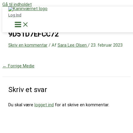
Gå til indholdet
Støt nu
Log Ind
69F4A98F-BE99-4A9A-BD1E-
9D51D7EFCC72
Skriv en kommentar
/ Af
Sara Lee Olsen
/
23. februar 2023
←
Forrige Medie
Skriv et svar
Du skal være
logget ind
for at skrive en kommentar.