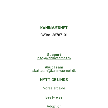
KANINVÆRNET
CVRnr.: 38787101
Support
info@kaninvaernet.dk
AkutTeam
akutteam@kaninvaernet.dk
NYTTIGE LINKS
Vores arbejde
Bestyrelse
Adoption