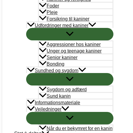
Bestyrelse
Foder
Pleje
Adoption
Forsikring til kaniner
Udfordringer med kaniner
Læringsportal
Kaninregister
Aggressioner hos kaniner
Unger og teenage kaniner
Log ind
Senior kaniner
Bonding
Bliv medlem
Sundhed og sygdom
Handelsbetingelser
Sygdom og adfærd
Abonnementsbetingelser
Sund kanin
PetDK
Informationsmateriale
Vejledninger
Cookiepolitik
Når du er bekymret for en kanin