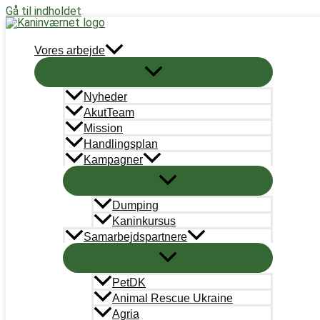
Gå til indholdet
Støt nu
Vores arbejde
IMG_6130
Nyheder
Skriv en kommentar
/ Af
Sara Lee Olsen
/
6. januar 2025
AkutTeam
Mission
Handlingsplan
Kampagner
←
Forrige Medie
Dumping
Kaninkursus
Skriv et svar
Samarbejdspartnere
Du skal være
logget ind
for at skrive en kommentar.
PetDK
Animal Rescue Ukraine
Agria