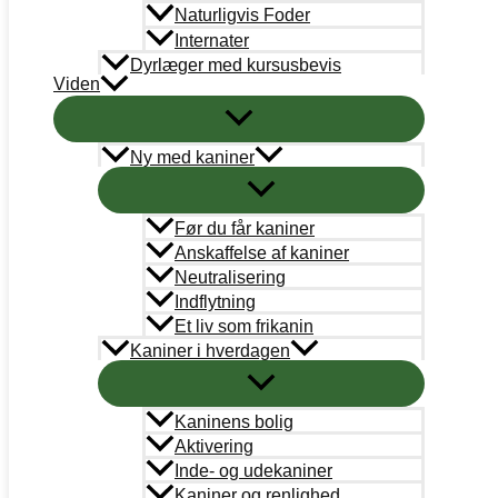
Naturligvis Foder
Internater
Dyrlæger med kursusbevis
Viden
Ny med kaniner
KANINVÆRNET
CVRnr.: 38787101
Før du får kaniner
Anskaffelse af kaniner
Neutralisering
Support
Indflytning
info@kaninvaernet.dk
Et liv som frikanin
Kaniner i hverdagen
AkutTeam
akutteam@kaninvaernet.dk
Kaninens bolig
NYTTIGE LINKS
Aktivering
Vores arbejde
Inde- og udekaniner
Kaniner og renlighed