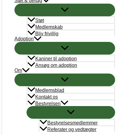
Støt & deltag
STØT
Bank
Arbejdernes Landsbank
Støt
Kun donationer:
Reg# 5359 Konto#0245988
Medlemskab
Øvrigt: Reg# 5359 Konto# 0000245058
Bliv frivillig
Adoption
Mobilepay
Kun donationer: #311658
Kaniner til adoption
Støt nu
Ansøg om adoption
Om
Medlemsblad
Kontakt os
Bestyrelsen
Bestyrelsesmedlemmer
Referater og vedtægter