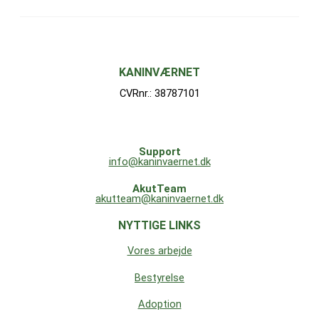
KANINVÆRNET
CVRnr.: 38787101
Support
info@kaninvaernet.dk
AkutTeam
akutteam@kaninvaernet.dk
NYTTIGE LINKS
Vores arbejde
Bestyrelse
Adoption