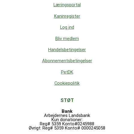
Læringsportal
Kaninregister
Log ind
Bliv medlem
Handelsbetingelser
Abonnementsbetingelser
PetDK
Cookiepolitik
STØT
Bank
Arbejdernes Landsbank
Kun donationer:
Reg# 5359 Konto#0245988
Øvrigt: Reg# 5359 Konto# 0000245058