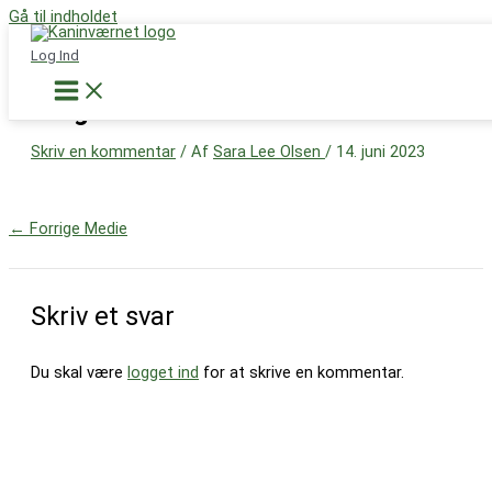
Gå til indholdet
Støt nu
Log Ind
image1
Skriv en kommentar
/ Af
Sara Lee Olsen
/
14. juni 2023
←
Forrige Medie
Skriv et svar
Du skal være
logget ind
for at skrive en kommentar.