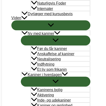
Naturligvis Foder
Internater
Dyrlæger med kursusbevis
Viden
Ny med kaniner
KANINVÆRNET
CVRnr.: 38787101
Før du får kaniner
Anskaffelse af kaniner
Neutralisering
Support
Indflytning
info@kaninvaernet.dk
Et liv som frikanin
Kaniner i hverdagen
AkutTeam
akutteam@kaninvaernet.dk
Kaninens bolig
NYTTIGE LINKS
Aktivering
Vores arbejde
Inde- og udekaniner
Kaniner og renlighed