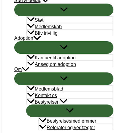
Støt & deltag
STØT
Bank
Arbejdernes Landsbank
Støt
Kun donationer:
Reg# 5359 Konto#0245988
Medlemskab
Øvrigt: Reg# 5359 Konto# 0000245058
Bliv frivillig
Adoption
Mobilepay
Kun donationer: #311658
Kaniner til adoption
Støt nu
Ansøg om adoption
Om
Medlemsblad
Kontakt os
Bestyrelsen
Bestyrelsesmedlemmer
Referater og vedtægter