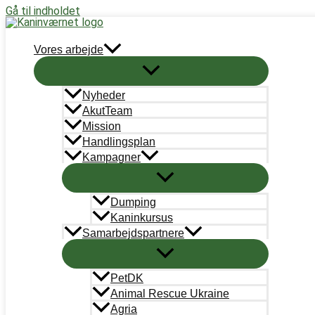
Gå til indholdet
Støt nu
Vores arbejde
AE7CD581-CB51-4CC1-BC75-36B
Nyheder
Skriv en kommentar
/ Af
Sara Lee Olsen
/
21. marts 2023
AkutTeam
Mission
Handlingsplan
Kampagner
←
Forrige Medie
Dumping
Kaninkursus
Skriv et svar
Samarbejdspartnere
Du skal være
logget ind
for at skrive en kommentar.
PetDK
Animal Rescue Ukraine
Agria