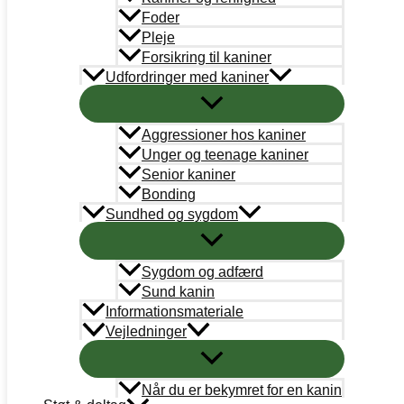
Bestyrelse
Foder
Pleje
Adoption
Forsikring til kaniner
Udfordringer med kaniner
Læringsportal
Kaninregister
Aggressioner hos kaniner
Unger og teenage kaniner
Log ind
Senior kaniner
Bonding
Bliv medlem
Sundhed og sygdom
Handelsbetingelser
Sygdom og adfærd
Abonnementsbetingelser
Sund kanin
PetDK
Informationsmateriale
Vejledninger
Cookiepolitik
Når du er bekymret for en kanin