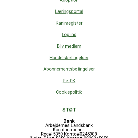
Adoption
Læringsportal
Kaninregister
Log ind
Bliv medlem
Handelsbetingelser
Abonnementsbetingelser
PetDK
Cookiepolitik
STØT
Bank
Arbejdernes Landsbank
Kun donationer:
Reg# 5359 Konto#0245988