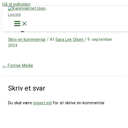
Gå til indholdet
Støt nu
Log Ind
IMG_5211
Skriv en kommentar
/ Af
Sara Lee Olsen
/
9. september
2024
←
Forrige Medie
Skriv et svar
Du skal være
logget ind
for at skrive en kommentar.