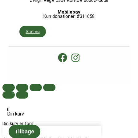
Øvrigt: Reg# 5359 Konto# 0000245058
Mobilepay
Kun donationer: #311658
Støt nu
0
Din kurv
Din kurv er tom
Tilbage