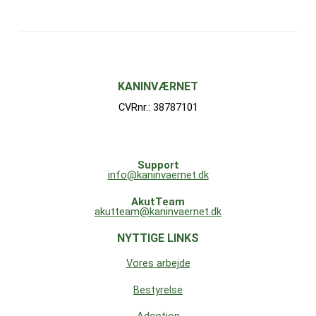
KANINVÆRNET
CVRnr.: 38787101
Support
info@kaninvaernet.dk
AkutTeam
akutteam@kaninvaernet.dk
NYTTIGE LINKS
Vores arbejde
Bestyrelse