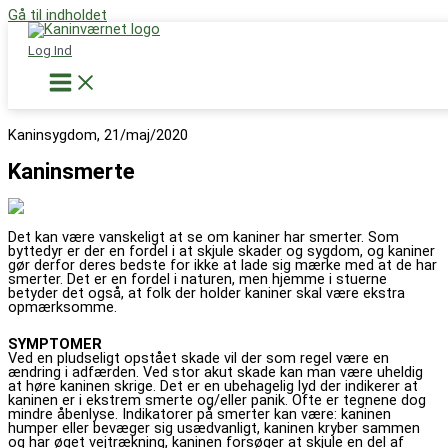
Gå til indholdet
Støt nu
Log Ind
Kaninsmerte
Kaninsygdom, 21/maj/2020
Kaninsmerte
Det kan være vanskeligt at se om kaniner har smerter. Som
byttedyr er der en fordel i at skjule skader og sygdom, og kaniner
gør derfor deres bedste for ikke at lade sig mærke med at de har
smerter. Det er en fordel i naturen, men hjemme i stuerne
betyder det også, at folk der holder kaniner skal være ekstra
opmærksomme.
SYMPTOMER
Ved en pludseligt opstået skade vil der som regel være en
ændring i adfærden. Ved stor akut skade kan man være uheldig
at høre kaninen skrige. Det er en ubehagelig lyd der indikerer at
kaninen er i ekstrem smerte og/eller panik. Ofte er tegnene dog
mindre åbenlyse. Indikatorer på smerter kan være: kaninen
humper eller bevæger sig usædvanligt, kaninen kryber sammen
og har øget vejtrækning, kaninen forsøger at skjule en del af