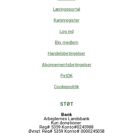
Læringsportal
Kaninregister
Log ind
Bliv medlem
Handelsbetingelser
Abonnementsbetingelser
PetDK
Cookiepolitik
STØT
Bank
Arbejdernes Landsbank
Kun donationer:
Reg# 5359 Konto#0245988
Øvrigt: Reg# 5359 Konto# 0000245058