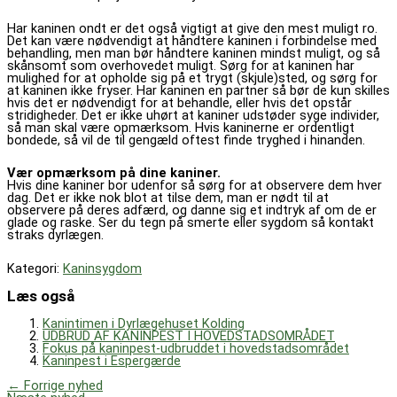
Har kaninen ondt er det også vigtigt at give den mest muligt ro.
Det kan være nødvendigt at håndtere kaninen i forbindelse med
behandling, men man bør håndtere kaninen mindst muligt, og så
skånsomt som overhovedet muligt. Sørg for at kaninen har
mulighed for at opholde sig på et trygt (skjule)sted, og sørg for
at kaninen ikke fryser. Har kaninen en partner så bør de kun skilles
hvis det er nødvendigt for at behandle, eller hvis det opstår
stridigheder. Det er ikke uhørt at kaniner udstøder syge individer,
så man skal være opmærksom. Hvis kaninerne er ordentligt
bondede, så vil de til gengæld oftest finde tryghed i hinanden.
Vær opmærksom på dine kaniner.
Hvis dine kaniner bor udenfor så sørg for at observere dem hver
dag. Det er ikke nok blot at tilse dem, man er nødt til at
observere på deres adfærd, og danne sig et indtryk af om de er
glade og raske. Ser du tegn på smerte eller sygdom så kontakt
straks dyrlægen.
Kategori:
Kaninsygdom
Læs også
Kanintimen i Dyrlægehuset Kolding
UDBRUD AF KANINPEST I HOVEDSTADSOMRÅDET
Fokus på kaninpest-udbruddet i hovedstadsområdet
Kaninpest i Espergærde
←
Forrige nyhed