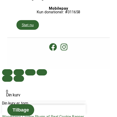
Mobilepay
Kun donationer: #311658
Støt nu
0
Din kurv
Din kurv er tom
Tilbage
WordPress Cookie Plugin af Real Cookie Banner