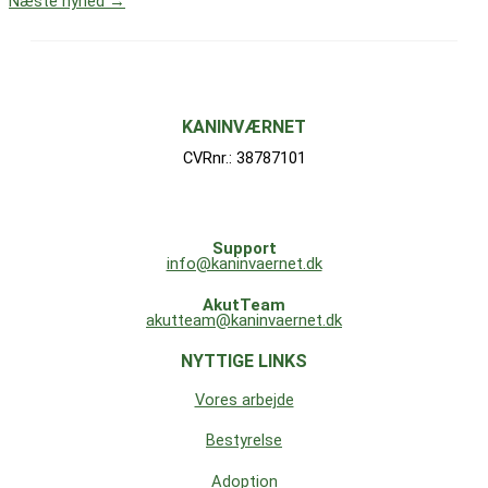
Næste nyhed
→
KANINVÆRNET
CVRnr.: 38787101
Support
info@kaninvaernet.dk
AkutTeam
akutteam@kaninvaernet.dk
NYTTIGE LINKS
Vores arbejde
Bestyrelse
Adoption