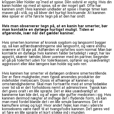
kroppen eller holder op med at spise. Den sidste er vigtig. Hvis din
kanin holder op med at spise, så er der noget galt. Ofte har
kaninen ondt. Hvis kaninen undlader at spise i mange timer kan
maven gå i stå, og så bliver det hurtigt livstruende. At kaninen
ikke spiser er ofte første tegn på at den har ondt.
Hvis man observerer tegn på, at en kanin har smerter, bør
man kontakte en dyrlæge hurtigst muligt. Tiden er
afgørende, især når det gælder kaniner.
Hvis smerten kommer af kronisk sygdom og langsomt bygger
op, så kan adfærdsændringerne ske langsomt, og være endnu
sværere at få øje på. Adfærden vil opfattes som normal. Man bør
kontakte en dyrlæge hvis kaninen falder betydeligt i vægt, har lav
appetit, skærer tænder, bliver uvenner med en partner, begynder
at gå på toilettet uden for toiletkassen, opfører sig usædvanligt
aggressivt eller ikke længere kan holde sig selv ren.
Hvis kaninen har smerter vil dyrlægen ordinere smertestillende.
Der er flere muligheder, men typisk anvendes produkter der
indeholder meloxicam. Dosis vil afhænge af kaninen og
omstændighederne. Skal man fortsætte med at smertedække
over tid så er det forholdsvis nemt at administrere. Typisk kan
det gives oralt i en lille sprøjte. Det er ikke usædvanligt at
kaninerne kan lide det, og af egen vilje guffer medicinen i sig. Hvis
kaninen derimod nægter at indtage det i flydende form, så kan
man med fordel blande det i en lille smule bananmos. Det vil
kamuflere smag og lugt. Hvor andet fejler, kan man i yderste
konsekvens være nødt til at tvangsfodre kaninen. Det gøres ved
at føre en lille sprøjte et kort stykke ind i munden.