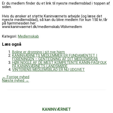
Er du medlem finder du et link til nyeste medlemsblad i toppen af
siden.
Hvis du ønsker at støtte Kaninværnets arbejde (og læse det
nyeste medlemsblad), så kan du blive medlem for kun 150 kr./år
på hjemmesiden her:
www.kaninvaernet.dk/medlemskab/#blivmedlem
Kategori:
Medlemskab
Læs også
Boline er dronning i sit nye hjem
KANINVÆRNETS MEDLEMMER ER FUNDAMENTET I
FORENINGEN – GENTEGNING AF DIT MEDLEMSKAB
HØR NOGLE AF DE MEST KOMPETENTE KANIN-FAGFOLK
PÅ KANINVÆRNETS LANDSMØDE
VINTERENS MEDLEMSBLAD ER NU UDGIVET
←
Forrige nyhed
Næste nyhed
→
KANINVÆRNET