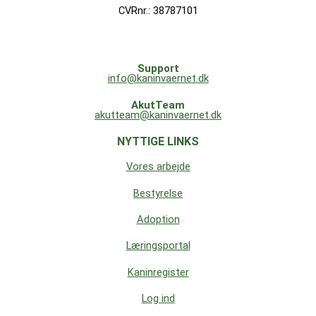
CVRnr.: 38787101
Support
info@kaninvaernet.dk
AkutTeam
akutteam@kaninvaernet.dk
NYTTIGE LINKS
Vores arbejde
Bestyrelse
Adoption
Læringsportal
Kaninregister
Log ind