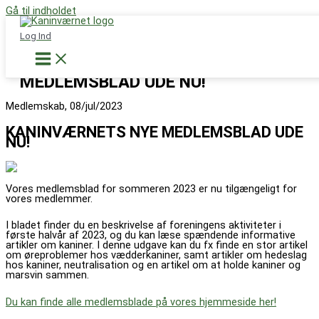
Gå til indholdet
Støt nu
Log Ind
KANINVÆRNETS NYE
MEDLEMSBLAD UDE NU!
Medlemskab, 08/jul/2023
KANINVÆRNETS NYE MEDLEMSBLAD UDE
NU!
Vores medlemsblad for sommeren 2023 er nu tilgængeligt for
vores medlemmer.
I bladet finder du en beskrivelse af foreningens aktiviteter i
første halvår af 2023, og du kan læse spændende informative
artikler om kaniner. I denne udgave kan du fx finde en stor artikel
om øreproblemer hos vædderkaniner, samt artikler om hedeslag
hos kaniner, neutralisation og en artikel om at holde kaniner og
marsvin sammen.
Du kan finde alle medlemsblade på vores hjemmeside her!