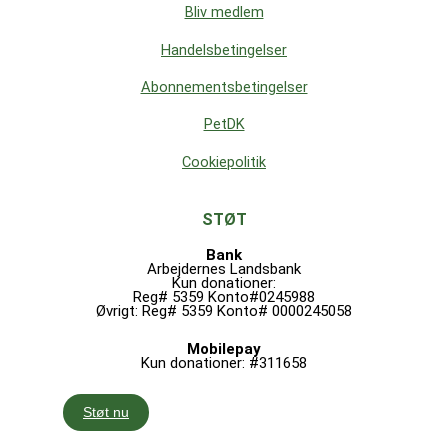
Bliv medlem
Handelsbetingelser
Abonnementsbetingelser
PetDK
Cookiepolitik
STØT
Bank
Arbejdernes Landsbank
Kun donationer:
Reg# 5359 Konto#0245988
Øvrigt: Reg# 5359 Konto# 0000245058
Mobilepay
Kun donationer: #311658
Støt nu