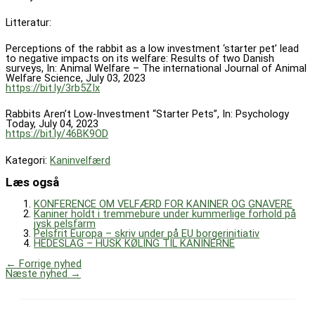
Litteratur:
Perceptions of the rabbit as a low investment ‘starter pet’ lead
to negative impacts on its welfare: Results of two Danish
surveys, In: Animal Welfare – The international Journal of Animal
Welfare Science, July 03, 2023
https://bit.ly/3rb5ZIx
Rabbits Aren’t Low-Investment “Starter Pets”, In: Psychology
Today, July 04, 2023
https://bit.ly/46BK9OD
Kategori:
Kaninvelfærd
Læs også
KONFERENCE OM VELFÆRD FOR KANINER OG GNAVERE
Kaniner holdt i tremmebure under kummerlige forhold på
jysk pelsfarm
Pelsfrit Europa – skriv under på EU borgerinitiativ
HEDESLAG – HUSK KØLING TIL KANINERNE
←
Forrige nyhed
Næste nyhed
→