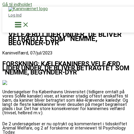
Gå til indholdet
Støt nu
Log Ind
FORSKNING: KÆLEKANINERS
VELFÆRD LIDER UNDER, DE BLIVER
BETRAGTET SOM “NEMME,
BEGYNDER-DYR”
Kaninvelfærd, 07/jul/2023
FORSKNING: KÆLEKANINERS VELFÆRD
LIDER UNDER, DE BLIVER BETRAGTET SOM
“NEMME, BEGYNDER-DYR”
Undersøgelser fra Københavns Universitet (tidligere omtalt på
vores SoMe kanaler) viser, at kaniner stadig oftest anskaffes til
børn, da kaniner bliver betragtet som ikke-krævende kæledyr. Og
langt de fleste kælekaniner lever desuden på meget begrænset
plads i bur. Det har store konsekvenser for kaninernes velfærd
(trivsel, helbred m.v.).
De 2 undersøgelser er nu optrykt og kommenteret i tidsskriftet
Animal Welfare, og 2 af forskerne er interviewet til Psychology
Today.