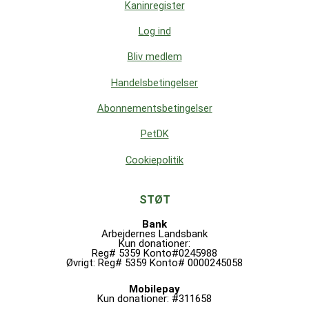
Kaninregister
Log ind
Bliv medlem
Handelsbetingelser
Abonnementsbetingelser
PetDK
Cookiepolitik
STØT
Bank
Arbejdernes Landsbank
Kun donationer:
Reg# 5359 Konto#0245988
Øvrigt: Reg# 5359 Konto# 0000245058
Mobilepay
Kun donationer: #311658