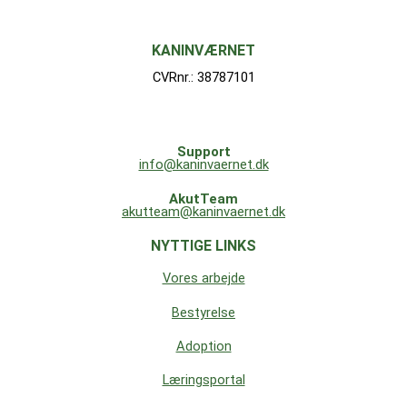
KANINVÆRNET
CVRnr.: 38787101
Support
info@kaninvaernet.dk
AkutTeam
akutteam@kaninvaernet.dk
NYTTIGE LINKS
Vores arbejde
Bestyrelse
Adoption
Læringsportal