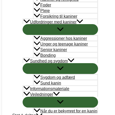
Foder
Pleje
Medlemskab
/
Sara Lee Olsen
Forsikring til kaniner
KANINVÆRNET AFHOLDER EX ORDINÆR GENERALFORSAML
Udfordringer med kaniner
REPORTAGE FRA KANINVÆRNETS GF
Aggressioner hos kaniner
Unger og teenage kaniner
Senior kaniner
Bonding
Medlemskab
/
Sara Lee Olsen
Sundhed og sygdom
REPORTAGE FRA KANINVÆRNETS GF OG LANDSMØDE – EN 
Sygdom og adfærd
HØR OM KANINVÆRNETS SAMARBEJD
Sund kanin
DYRS VELFÆRD PÅ KANINVÆRNET
Informationsmateriale
Vejledninger
Medlemskab
/
Linda
Når du er bekymret for en kanin