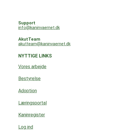
Support
info@kaninvaernet.dk
AkutTeam
akutteam@kaninvaernet.dk
NYTTIGE LINKS
Vores arbejde
Bestyrelse
Adoption
Læringsportal
Kaninregister
Log ind