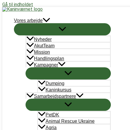
Gå til indholdet
Støt nu
Vores arbejde
Nyheder
AkutTeam
Generalforsamling
Mission
Handlingsplan
Kampagner
Dumping
KANINVÆRNETS GF OG LANDSMØDE 
Kaninkursus
Samarbejdspartnere
Medlemskab
/
Sara Lee Olsen
PetDK
Animal Rescue Ukraine
KANINVÆRNETS GF OG LANDSMØDE – EN SKØN DAG I KAN
Agria