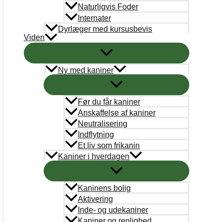
Naturligvis Foder
Internater
TILMELD DIG KANINVÆRNETS GEN
Dyrlæger med kursusbevis
Viden
Medlemskab
/
Sara Lee Olsen
Ny med kaniner
TILMELD DIG KANINVÆRNETS GENERALFORSAMLING OG L
Før du får kaniner
KANINVÆRNETS GENERALFORSAML
Anskaffelse af kaniner
Neutralisering
Indflytning
Et liv som frikanin
Medlemskab
/
Sara Lee Olsen
Kaniner i hverdagen
KANINVÆRNETS GENERALFORSAMLING 2025
Read More »
Kaninens bolig
Aktivering
KANINVÆRNET AFHOLDER EX ORD
Inde- og udekaniner
Kaniner og renlighed