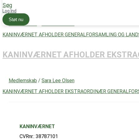
Søg
Log Ind
Støt nu
Medlemskab
/
Sara Lee Olsen
KANINVÆRNET AFHOLDER GENERALFORSAMLING OG LAND
KANINVÆRNET AFHOLDER EKSTRA
Medlemskab
/
Sara Lee Olsen
KANINVÆRNET AFHOLDER EKSTRAORDINÆR GENERALFOR
KANINVÆRNET
CVRnr.: 38787101