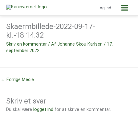
Gå
Støt nu
til
Log Ind
indholdet
Skaermbillede-2022-09-17-
kl.-18.14.32
Skriv en kommentar
/ Af
Johanne Skou Karlsen
/
17.
september 2022
←
Forrige Medie
Skriv et svar
Du skal være
logget ind
for at skrive en kommentar.