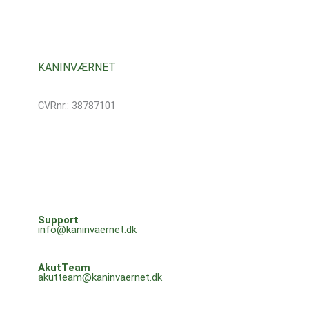
KANINVÆRNET
CVRnr.: 38787101
Support
info@kaninvaernet.dk
AkutTeam
akutteam@kaninvaernet.dk