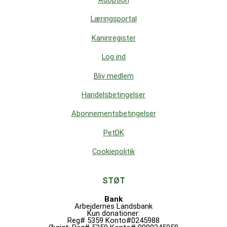
Adoption
Læringsportal
Kaninregister
Log ind
Bliv medlem
Handelsbetingelser
Abonnementsbetingelser
PetDK
Cookiepolitik
STØT
Bank
Arbejdernes Landsbank
Kun donationer:
Reg# 5359 Konto#0245988