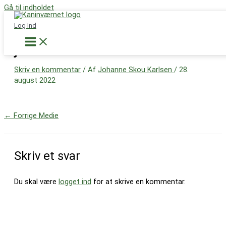
Gå til indholdet
Støt nu
Log Ind
jensen1
Skriv en kommentar
/ Af
Johanne Skou Karlsen
/
28.
august 2022
←
Forrige Medie
Skriv et svar
Du skal være
logget ind
for at skrive en kommentar.