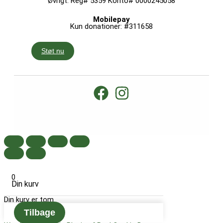
Øvrigt: Reg# 5359 Konto# 0000245058
Mobilepay
Kun donationer: #311658
Støt nu
0
Din kurv
Din kurv er tom
Tilbage