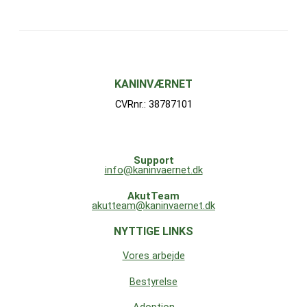
KANINVÆRNET
CVRnr.: 38787101
Support
info@kaninvaernet.dk
AkutTeam
akutteam@kaninvaernet.dk
NYTTIGE LINKS
Vores arbejde
Bestyrelse