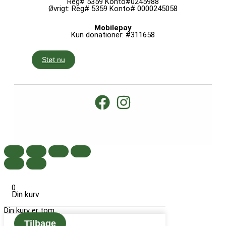
Reg# 5359 Konto#0245988
Øvrigt: Reg# 5359 Konto# 0000245058
Mobilepay
Kun donationer: #311658
Støt nu
0
Din kurv
Din kurv er tom
Tilbage