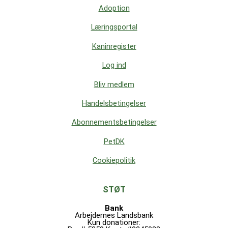
Adoption
Læringsportal
Kaninregister
Log ind
Bliv medlem
Handelsbetingelser
Abonnementsbetingelser
PetDK
Cookiepolitik
STØT
Bank
Arbejdernes Landsbank
Kun donationer: