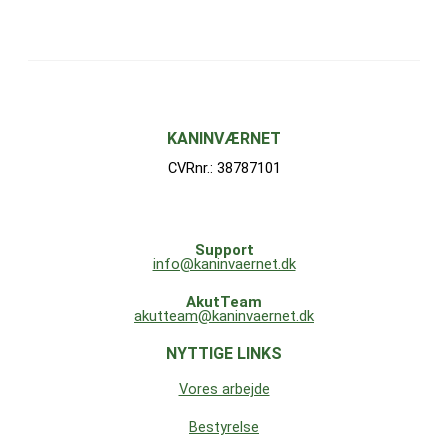
KANINVÆRNET
CVRnr.: 38787101
Support
info@kaninvaernet.dk
AkutTeam
akutteam@kaninvaernet.dk
NYTTIGE LINKS
Vores arbejde
Bestyrelse