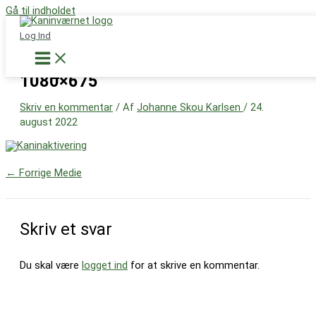
Gå til indholdet
Støt nu
Log Ind
IMG_1704-e1558790331704-
1080×675
Skriv en kommentar
/ Af
Johanne Skou Karlsen
/
24.
august 2022
←
Forrige Medie
Skriv et svar
Du skal være
logget ind
for at skrive en kommentar.