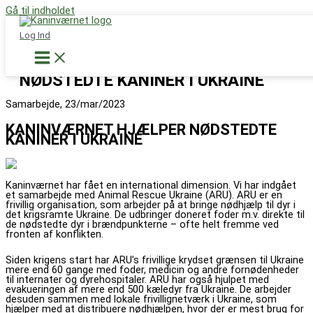
Gå til indholdet
Støt nu
Log Ind
KANINVÆRNET HJÆLPER
NØDSTEDTE KANINER I UKRAINE
Samarbejde, 23/mar/2023
KANINVÆRNET HJÆLPER NØDSTEDTE
KANINER I UKRAINE
Kaninværnet har fået en international dimension. Vi har indgået
et samarbejde med Animal Rescue Ukraine (ARU). ARU er en
frivillig organisation, som arbejder på at bringe nødhjælp til dyr i
det krigsramte Ukraine. De udbringer doneret foder m.v. direkte til
de nødstedte dyr i brændpunkterne – ofte helt fremme ved
fronten af konflikten.
Siden krigens start har ARU’s frivillige krydset grænsen til Ukraine
mere end 60 gange med foder, medicin og andre fornødenheder
til internater og dyrehospitaler. ARU har også hjulpet med
evakueringen af mere end 500 kæledyr fra Ukraine. De arbejder
desuden sammen med lokale frivillignetværk i Ukraine, som
hjælper med at distribuere nødhjælpen, hvor der er mest brug for