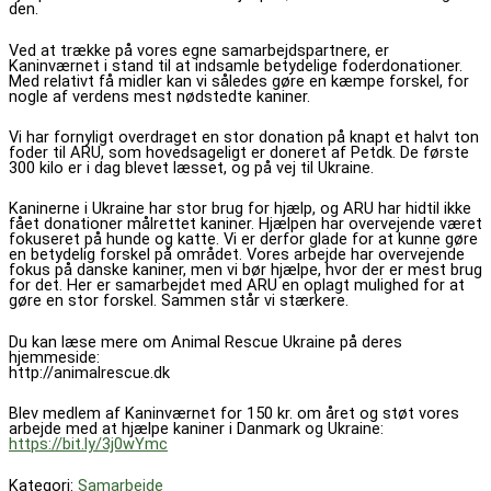
den.
Ved at trække på vores egne samarbejdspartnere, er
Kaninværnet i stand til at indsamle betydelige foderdonationer.
Med relativt få midler kan vi således gøre en kæmpe forskel, for
nogle af verdens mest nødstedte kaniner.
Vi har fornyligt overdraget en stor donation på knapt et halvt ton
foder til ARU, som hovedsageligt er doneret af Petdk. De første
300 kilo er i dag blevet læsset, og på vej til Ukraine.
Kaninerne i Ukraine har stor brug for hjælp, og ARU har hidtil ikke
fået donationer målrettet kaniner. Hjælpen har overvejende været
fokuseret på hunde og katte. Vi er derfor glade for at kunne gøre
en betydelig forskel på området. Vores arbejde har overvejende
fokus på danske kaniner, men vi bør hjælpe, hvor der er mest brug
for det. Her er samarbejdet med ARU en oplagt mulighed for at
gøre en stor forskel. Sammen står vi stærkere.
Du kan læse mere om Animal Rescue Ukraine på deres
hjemmeside:
http://animalrescue.dk
Blev medlem af Kaninværnet for 150 kr. om året og støt vores
arbejde med at hjælpe kaniner i Danmark og Ukraine:
https://bit.ly/3j0wYmc
Kategori:
Samarbejde