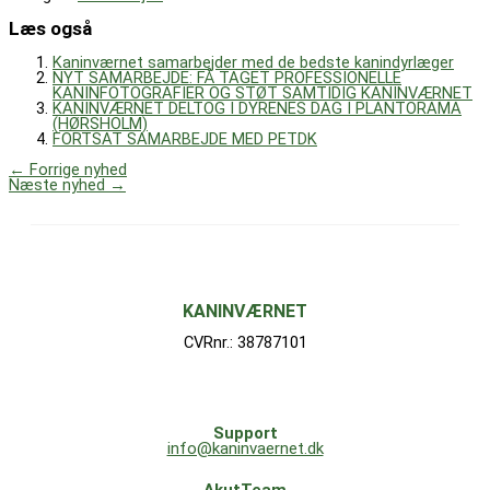
Læs også
Kaninværnet samarbejder med de bedste kanindyrlæger
NYT SAMARBEJDE: FÅ TAGET PROFESSIONELLE
KANINFOTOGRAFIER OG STØT SAMTIDIG KANINVÆRNET
KANINVÆRNET DELTOG I DYRENES DAG I PLANTORAMA
(HØRSHOLM)
FORTSAT SAMARBEJDE MED PETDK
←
Forrige nyhed
Næste nyhed
→
KANINVÆRNET
CVRnr.: 38787101
Support
info@kaninvaernet.dk
AkutTeam