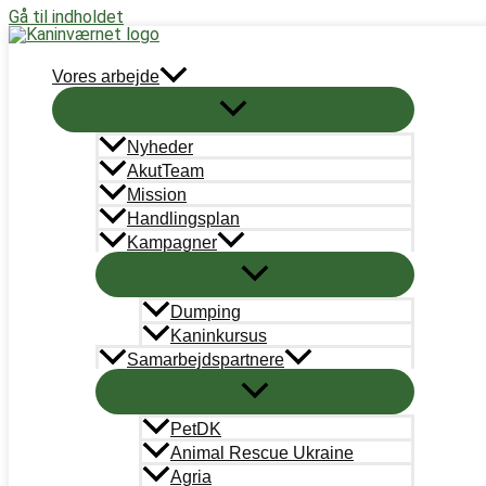
Gå til indholdet
Støt nu
Vores arbejde
WordPress-annoncepost-billede-co
Nyheder
Skriv en kommentar
/ Af
Johanne Skou Karlsen
/
23. august
AkutTeam
Mission
Handlingsplan
Kampagner
←
Forrige Medie
Dumping
Kaninkursus
Skriv et svar
Samarbejdspartnere
Du skal være
logget ind
for at skrive en kommentar.
PetDK
Animal Rescue Ukraine
Agria