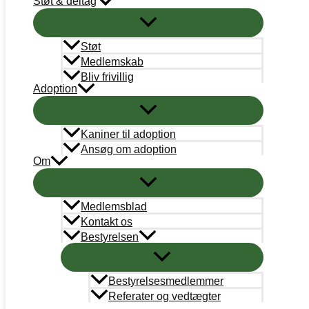
Støt & deltag
STØT
Bank
Arbejdernes Landsbank
Støt
Kun donationer:
Reg# 5359 Konto#0245988
Medlemskab
Øvrigt: Reg# 5359 Konto# 0000245058
Bliv frivillig
Adoption
Mobilepay
Kun donationer: #311658
Kaniner til adoption
Støt nu
Ansøg om adoption
Om
Medlemsblad
Kontakt os
Bestyrelsen
Bestyrelsesmedlemmer
Referater og vedtægter