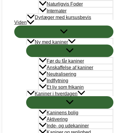
Naturligvis Foder
Internater
Dyrlæger med kursusbevis
Viden
Ny med kaniner
KANINVÆRNET
CVRnr.: 38787101
Før du får kaniner
Anskaffelse af kaniner
Neutralisering
Support
Indflytning
info@kaninvaernet.dk
Et liv som frikanin
Kaniner i hverdagen
AkutTeam
akutteam@kaninvaernet.dk
Kaninens bolig
NYTTIGE LINKS
Aktivering
Vores arbejde
Inde- og udekaniner
Kaniner og renlighed