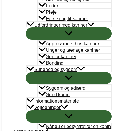
Bestyrelse
Foder
Pleje
Adoption
Forsikring til kaniner
Udfordringer med kaniner
Læringsportal
Kaninregister
Aggressioner hos kaniner
Unger og teenage kaniner
Log ind
Senior kaniner
Bonding
Bliv medlem
Sundhed og sygdom
Handelsbetingelser
Sygdom og adfærd
Abonnementsbetingelser
Sund kanin
PetDK
Informationsmateriale
Vejledninger
Cookiepolitik
Når du er bekymret for en kanin