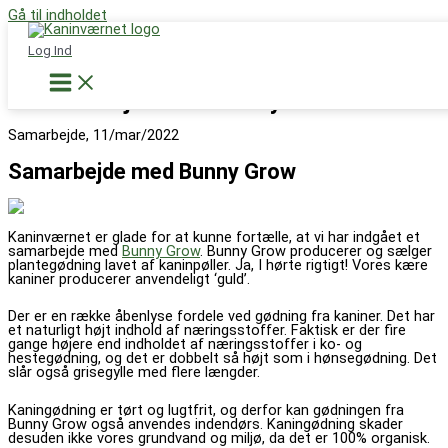
Gå til indholdet
Støt nu
Log Ind
Samarbejde med Bunny Grow
Samarbejde, 11/mar/2022
Samarbejde med Bunny Grow
Kaninværnet er glade for at kunne fortælle, at vi har indgået et
samarbejde med
Bunny Grow
. Bunny Grow producerer og sælger
plantegødning lavet af kaninpøller. Ja, I hørte rigtigt! Vores kære
kaniner producerer anvendeligt ‘guld’.
Der er en række åbenlyse fordele ved gødning fra kaniner. Det har
et naturligt højt indhold af næringsstoffer. Faktisk er der fire
gange højere end indholdet af næringsstoffer i ko- og
hestegødning, og det er dobbelt så højt som i hønsegødning. Det
slår også grisegylle med flere længder.
Kaningødning er tørt og lugtfrit, og derfor kan gødningen fra
Bunny Grow også anvendes indendørs. Kaningødning skader
desuden ikke vores grundvand og miljø, da det er 100% organisk.