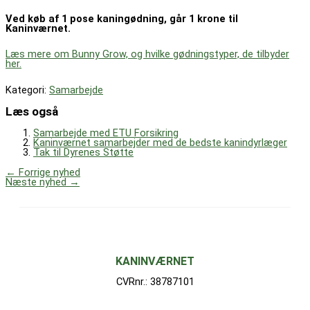
Ved køb af 1 pose kaningødning, går 1 krone til
Kaninværnet.
Læs mere om Bunny Grow, og hvilke gødningstyper, de tilbyder
her.
Kategori:
Samarbejde
Læs også
Samarbejde med ETU Forsikring
Kaninværnet samarbejder med de bedste kanindyrlæger
Tak til Dyrenes Støtte
←
Forrige nyhed
Næste nyhed
→
KANINVÆRNET
CVRnr.: 38787101