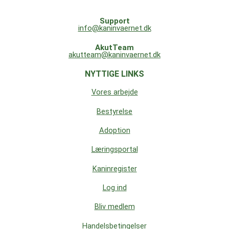
Support
info@kaninvaernet.dk
AkutTeam
akutteam@kaninvaernet.dk
NYTTIGE LINKS
Vores arbejde
Bestyrelse
Adoption
Læringsportal
Kaninregister
Log ind
Bliv medlem
Handelsbetingelser