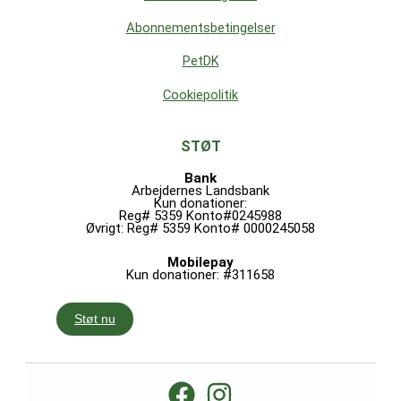
Abonnementsbetingelser
PetDK
Cookiepolitik
STØT
Bank
Arbejdernes Landsbank
Kun donationer:
Reg# 5359 Konto#0245988
Øvrigt: Reg# 5359 Konto# 0000245058
Mobilepay
Kun donationer: #311658
Støt nu