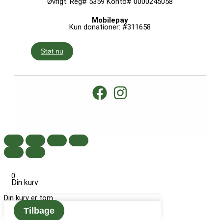
Øvrigt: Reg# 5359 Konto# 0000245058
Mobilepay
Kun donationer: #311658
Støt nu
0
Din kurv
Din kurv er tom
Tilbage