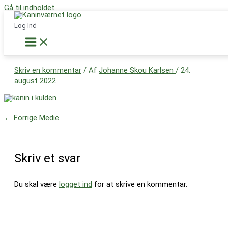
Gå til indholdet
Støt nu
Log Ind
kanin-kulde
Skriv en kommentar
/ Af
Johanne Skou Karlsen
/
24.
august 2022
←
Forrige Medie
Skriv et svar
Du skal være
logget ind
for at skrive en kommentar.