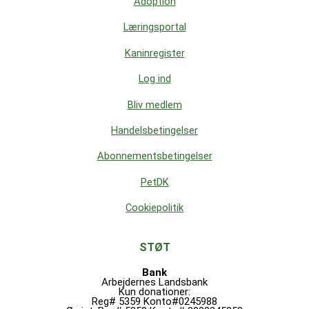
Adoption
Læringsportal
Kaninregister
Log ind
Bliv medlem
Handelsbetingelser
Abonnementsbetingelser
PetDK
Cookiepolitik
STØT
Bank
Arbejdernes Landsbank
Kun donationer:
Reg# 5359 Konto#0245988