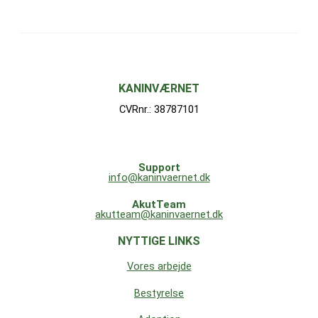
KANINVÆRNET
CVRnr.: 38787101
Support
info@kaninvaernet.dk
AkutTeam
akutteam@kaninvaernet.dk
NYTTIGE LINKS
Vores arbejde
Bestyrelse