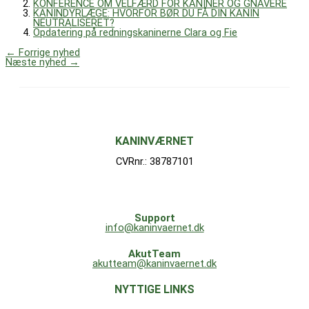
KONFERENCE OM VELFÆRD FOR KANINER OG GNAVERE
KANINDYRLÆGE: HVORFOR BØR DU FÅ DIN KANIN
NEUTRALISERET?
Opdatering på redningskaninerne Clara og Fie
←
Forrige nyhed
Næste nyhed
→
KANINVÆRNET
CVRnr.: 38787101
Support
info@kaninvaernet.dk
AkutTeam
akutteam@kaninvaernet.dk
NYTTIGE LINKS