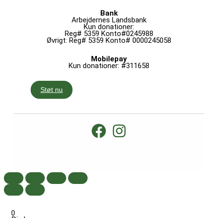
Bank
Arbejdernes Landsbank
Kun donationer:
Reg# 5359 Konto#0245988
Øvrigt: Reg# 5359 Konto# 0000245058
Mobilepay
Kun donationer: #311658
Støt nu
0