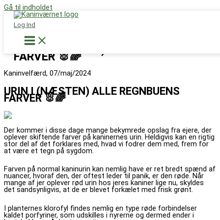
Gå til indholdet
Støt nu
Log Ind
URIN I (NÆSTEN) ALLE REGNBUENS
FARVER 🐰🌈
Kaninvelfærd, 07/maj/2024
URIN I (NÆSTEN) ALLE REGNBUENS
FARVER 🐰🌈
Der kommer i disse dage mange bekymrede opslag fra ejere, der
oplever skiftende farver på kaninernes urin. Heldigvis kan en rigtig
stor del af det forklares med, hvad vi fodrer dem med, frem for
at være et tegn på sygdom.
Farven på normal kaninurin kan nemlig have er ret bredt spænd af
nuancer, hvoraf den, der oftest leder til panik, er den røde. Når
mange af jer oplever rød urin hos jeres kaniner lige nu, skyldes
det sandsynligvis, at de er blevet forkælet med frisk grønt.
I planternes klorofyl findes nemlig en type røde forbindelser
kaldet porfyriner, som udskilles i nyrerne og dermed ender i