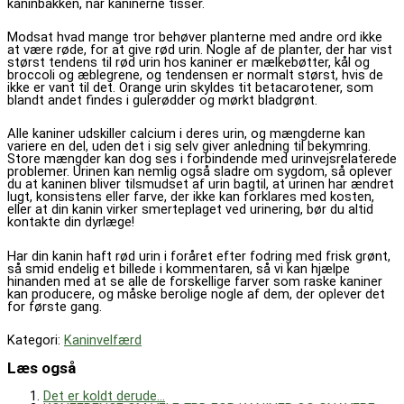
kaninbakken, når kaninerne tisser.
Modsat hvad mange tror behøver planterne med andre ord ikke
at være røde, for at give rød urin. Nogle af de planter, der har vist
størst tendens til rød urin hos kaniner er mælkebøtter, kål og
broccoli og æblegrene, og tendensen er normalt størst, hvis de
ikke er vant til det. Orange urin skyldes tit betacarotener, som
blandt andet findes i gulerødder og mørkt bladgrønt.
Alle kaniner udskiller calcium i deres urin, og mængderne kan
variere en del, uden det i sig selv giver anledning til bekymring.
Store mængder kan dog ses i forbindende med urinvejsrelaterede
problemer. Urinen kan nemlig også sladre om sygdom, så oplever
du at kaninen bliver tilsmudset af urin bagtil, at urinen har ændret
lugt, konsistens eller farve, der ikke kan forklares med kosten,
eller at din kanin virker smerteplaget ved urinering, bør du altid
kontakte din dyrlæge!
Har din kanin haft rød urin i foråret efter fodring med frisk grønt,
så smid endelig et billede i kommentaren, så vi kan hjælpe
hinanden med at se alle de forskellige farver som raske kaniner
kan producere, og måske berolige nogle af dem, der oplever det
for første gang.
Kategori:
Kaninvelfærd
Læs også
Det er koldt derude…