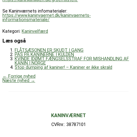
Se Kaninværnets infomaterialer:
https://www.kaninvaernet.dk/kaninvaernets-
informationsmateriale/
Kategori:
Kaninvelfærd
Læs også
FLÅTSÆSONEN ER SKUDT I GANG
PAS PÅ KANINERNE I KULDEN
KVINDE IDØMT FÆNGSELSSTRAF FOR MISHANDLING AF
KANIN I NORGE
Stop dumping af kaniner! – Kaniner er ikke skrald
←
Forrige nyhed
Næste nyhed
→
KANINVÆRNET
CVRnr.: 38787101