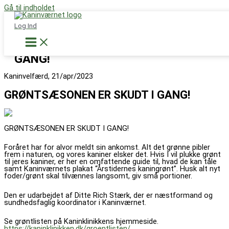
Gå til indholdet
Støt nu
Log Ind
GRØNTSÆSONEN ER SKUDT I
GANG!
Kaninvelfærd, 21/apr/2023
GRØNTSÆSONEN ER SKUDT I GANG!
GRØNTSÆSONEN ER SKUDT I GANG!
Foråret har for alvor meldt sin ankomst. Alt det grønne pibler
frem i naturen, og vores kaniner elsker det. Hvis I vil plukke grønt
til jeres kaniner, er her en omfattende guide til, hvad de kan tåle
samt Kaninværnets plakat “Årstidernes kaningrønt”. Husk alt nyt
foder/grønt skal tilvænnes langsomt, giv små portioner.
Den er udarbejdet af Ditte Rich Stærk, der er næstformand og
sundhedsfaglig koordinator i Kaninværnet.
Se grøntlisten på Kaninklinikkens hjemmeside.
https://kaninklinikken.dk/groentlisten/