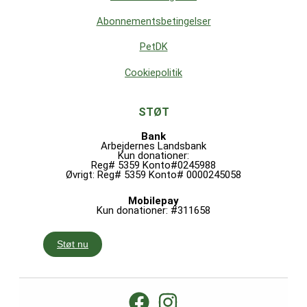
Abonnementsbetingelser
PetDK
Cookiepolitik
STØT
Bank
Arbejdernes Landsbank
Kun donationer:
Reg# 5359 Konto#0245988
Øvrigt: Reg# 5359 Konto# 0000245058
Mobilepay
Kun donationer: #311658
Støt nu