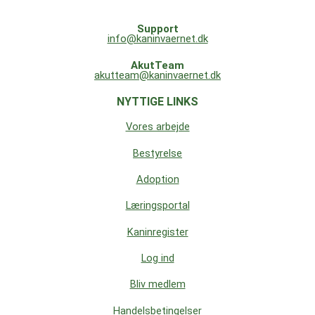
Support
info@kaninvaernet.dk
AkutTeam
akutteam@kaninvaernet.dk
NYTTIGE LINKS
Vores arbejde
Bestyrelse
Adoption
Læringsportal
Kaninregister
Log ind
Bliv medlem
Handelsbetingelser